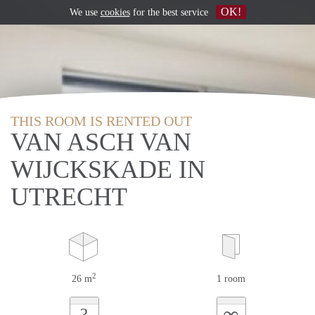
OK!
We use
cookies
for the best service
THIS ROOM IS RENTED OUT
VAN ASCH VAN
WIJCKSKADE IN
UTRECHT
2
26 m
1 room
∞
?