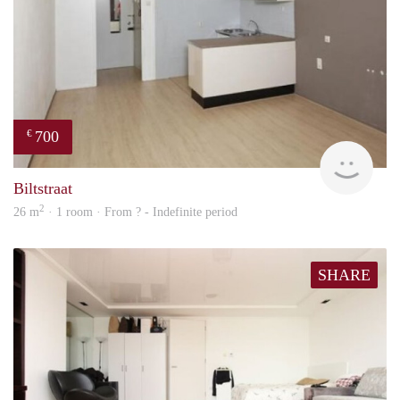
700
€
finde
Biltstraat
2
26 m
· 1 room · From ? - Indefinite period
SHARE