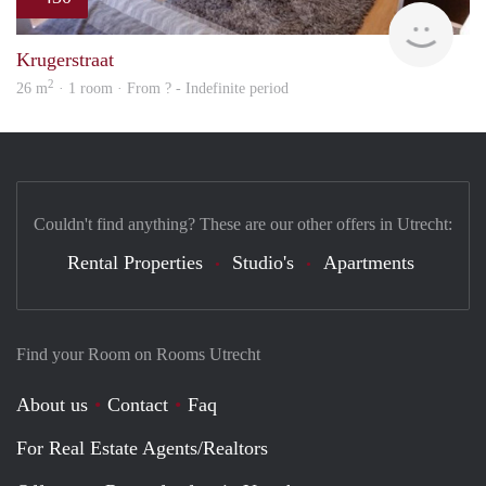
Woni
Krugerstraat
2
26 m
· 1 room · From ? - Indefinite period
Couldn't find anything? These are our other offers in Utrecht:
Rental Properties
Studio's
Apartments
Find your Room on Rooms Utrecht
About us
Contact
Faq
For Real Estate Agents/Realtors