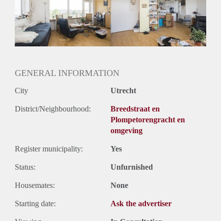
Gedeelde woonkamer: Nee
Huisgenoten: Nee
Geslacht huisgenoten: N.v.t
GENERAL INFORMATION
City
Utrecht
District/Neighbourhood:
Breedstraat en
Plompetorengracht en
omgeving
Register municipality:
Yes
Status:
Unfurnished
Housemates:
None
Starting date:
Ask the advertiser