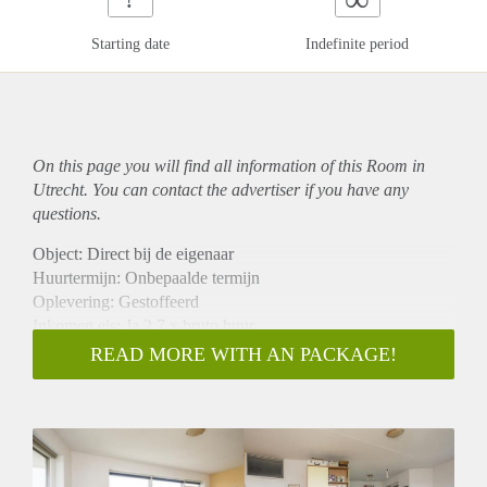
Starting date
Indefinite period
On this page you will find all information of this Room in
Utrecht. You can contact the advertiser if you have any
questions.
Object: Direct bij de eigenaar
Huurtermijn: Onbepaalde termijn
Oplevering: Gestoffeerd
Inkomen eis: Ja 2,7 x bruto huur
Garantiestelling mogelijk: Ja
READ MORE WITH AN PACKAGE!
Borg: 1 maand
Bemiddeling kosten: Nee
Internet: Ja
Gedeelde keuken: Nee
Gedeelde Douche: Nee