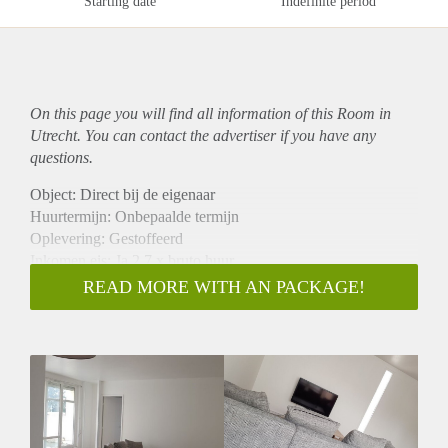
Starting date
Indefinite period
On this page you will find all information of this Room in
Utrecht. You can contact the advertiser if you have any
questions.
Object: Direct bij de eigenaar
Huurtermijn: Onbepaalde termijn
Oplevering: Gestoffeerd
Inkomen eis: Ja 2,7 x bruto huur
Garantiestelling mogelijk: Ja
READ MORE WITH AN PACKAGE!
Borg: 1 maand
Bemiddeling kosten: Nee
Internet: Ja
Gedeelde keuken: Nee
Gedeelde Douche: Nee
Gedeelde woonkamer: Nee
Huisgenoten: Nee