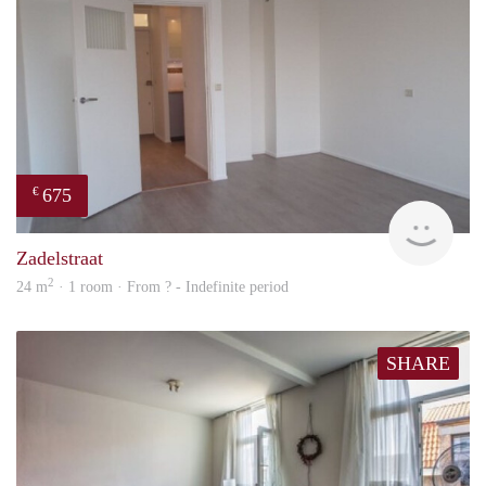
675
€
Woni
Zadelstraat
2
24 m
· 1 room · From ? - Indefinite period
SHARE