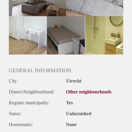
Geslacht huisgenoten: N.v.t.
GENERAL INFORMATION
City
Utrecht
District/Neighbourhood:
Other neighbourhoods
Register municipality:
Yes
Status:
Unfurnished
Housemates:
None