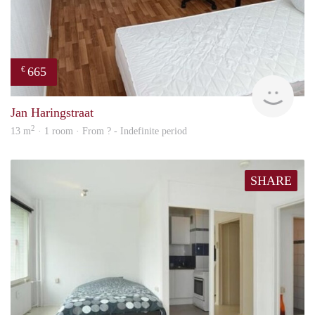
665
€
finde
Jan Haringstraat
2
13 m
· 1 room · From ? - Indefinite period
SHARE