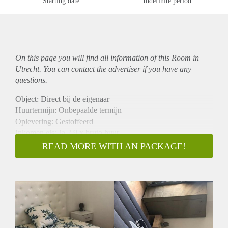
Starting date
Indefinite period
On this page you will find all information of this Room in
Utrecht. You can contact the advertiser if you have any
questions.
Object: Direct bij de eigenaar
Huurtermijn: Onbepaalde termijn
Oplevering: Gestoffeerd
Inkomen eis: Ja 2,9 x bruto huur
Garantiestelling mogelijk: Ja
READ MORE WITH AN PACKAGE!
Borg: 1 maand
Bemiddeling kosten: Nee
Internet: Ja
Gedeelde keuken: Nee
Gedeelde Douche: Nee
Gedeelde woonkamer: Nee
Huisgenoten: Nee