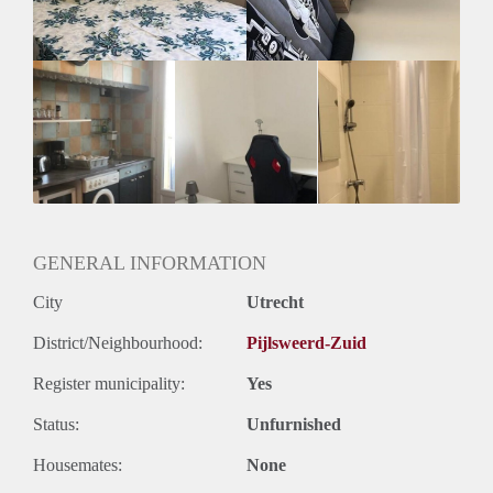
Geslacht huisgenoten: N.v.t.
GENERAL INFORMATION
City
Utrecht
District/Neighbourhood:
Pijlsweerd-Zuid
Register municipality:
Yes
Status:
Unfurnished
Housemates:
None