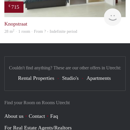
715
€
Woni
Knopstraat
2
28 m
· 1 room · From ? - Indefinite period
Couldn't find anything? These are our other offers in Utrecht:
Rental Properties
Studio's
Apartments
Find your Room on Rooms Utrecht
About us
Contact
Faq
For Real Estate Agents/Realtors