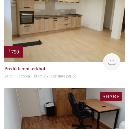
790
€
finde
Predikherenkerkhof
2
24 m
· 1 room · From ? - Indefinite period
SHARE