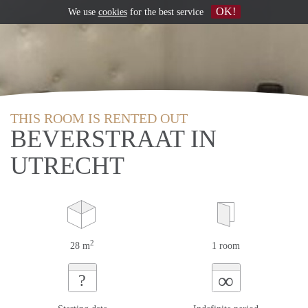
OK!
We use
cookies
for the best service
THIS ROOM IS RENTED OUT
BEVERSTRAAT IN
UTRECHT
2
28 m
1 room
∞
?