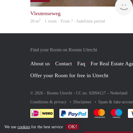
Vleutenseweg
2
20 m
· 1 room · From ? - Indefinite period
Find your Room on Rooms Utrecht
About us
Contact
Faq
For Real Estate Age
Offer your Room for free in Utrecht
© 2026 - Rooms Utrecht - CC no. 02094127 –
Nederland
Conditions & privacy
Disclaimer
Spam & fake-accoun
Pay easily with :payment 
Pay easily with
Pay e
OK!
We use
cookies
for the best service