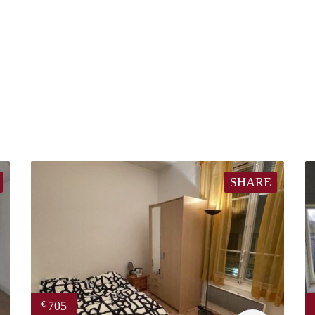
SHARE
705
€