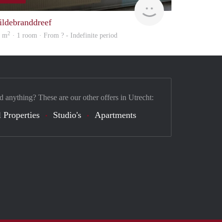
Woning
ildebranddreef
2
2 m
· 1 room · From ? - Indefinite period
d anything? These are our other offers in Utrecht:
 Properties
Studio's
Apartments