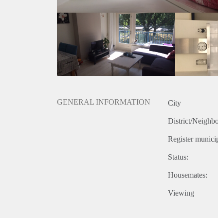
GENERAL INFORMATION
City
District/Neighb
Register municip
Status:
Housemates:
Viewing