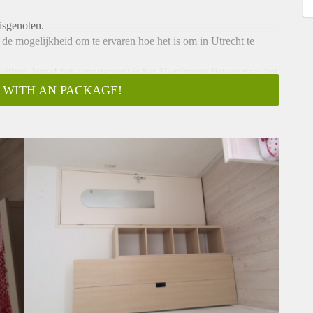
isgenoten.
de mogelijkheid om te ervaren hoe het is om in Utrecht te
uithof. Vanaf het appartement is het 15 minuten fietsen naar het
 WITH AN PACKAGE!
p 5 minuten fietsafstand. De kamer is inclusief g/w/l en