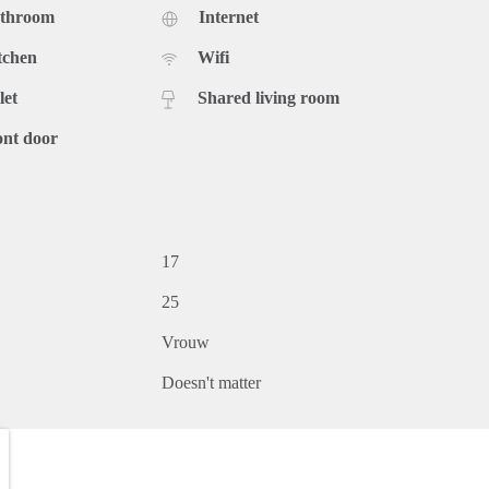
athroom
Internet
tchen
Wifi
let
Shared living room
ont door
17
25
Vrouw
Doesn't matter