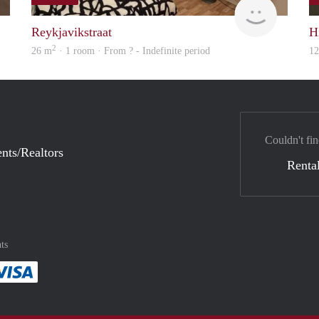
finder
finder
Reykjavikstraat
H
2
26 m
· 1 room · From ? - Indefinite period
1
Couldn't fin
nts/Realtors
Rental
ts
method
 :payment method
asily with :payment method
Pay easily with :payment method