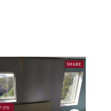
SHARE
370
€