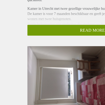
Kamer in Utrecht met twee gezellige vrouwelijke hu
De kamer is voor 7 maanden beschikbaar en geeft je 
wonen met twee huisgenoten.
Beide huisgenoten zijn studenten die studeren op de 
centrum en de uithof.
READ MORE
Het IBB hof met een Jumbo, kruidvat, Primera, ect. o
meubels.