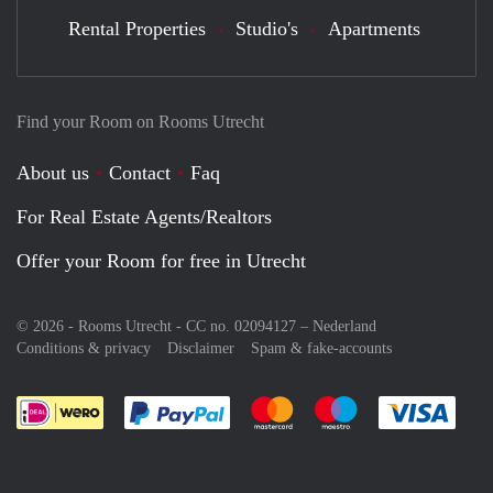
Rental Properties
Studio's
Apartments
Find your Room on Rooms Utrecht
About us
Contact
Faq
For Real Estate Agents/Realtors
Offer your Room for free in Utrecht
© 2026 - Rooms Utrecht - CC no. 02094127 –
Nederland
Conditions & privacy
Disclaimer
Spam & fake-accounts
Pay easily with :payment method
Pay easily with :payment meth
Pay easily with :pay
Pay e