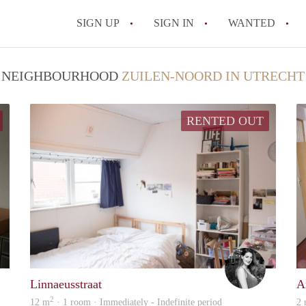
SIGN UP
SIGN IN
WANTED
All FAQs
 / NEIGHBOURHOOD
ZUILEN-NOORD IN UTRECHT
RENTED OUT
AJ
Anouk
Linnaeusstraat
A
2
12 m
· 1 room · Immediately - Indefinite period
2