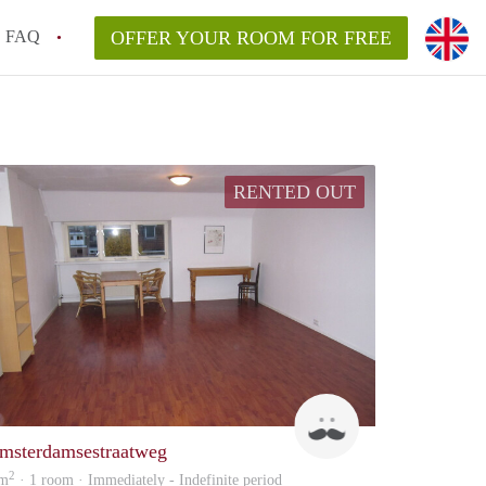
FAQ
OFFER YOUR ROOM FOR FREE
RENTED OUT
Berry
msterdamsestraatweg
2
 m
· 1 room · Immediately - Indefinite period