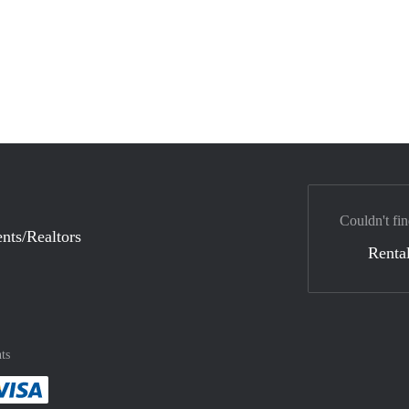
Couldn't fin
nts/Realtors
Rental
ts
method
 :payment method
asily with :payment method
Pay easily with :payment method