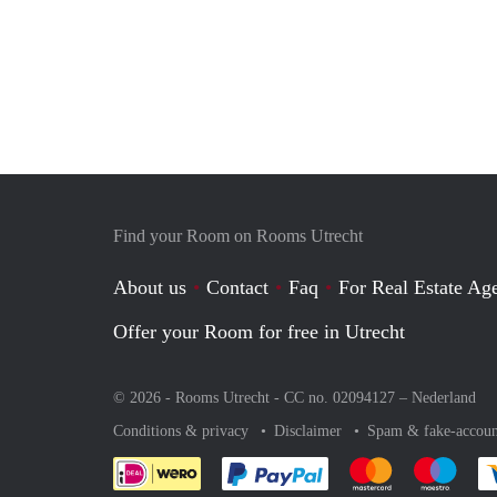
Find your Room on Rooms Utrecht
About us
Contact
Faq
For Real Estate Age
Offer your Room for free in Utrecht
© 2026 - Rooms Utrecht - CC no. 02094127 –
Nederland
Conditions & privacy
Disclaimer
Spam & fake-accoun
Pay easily with :payment 
Pay easily with
Pay e