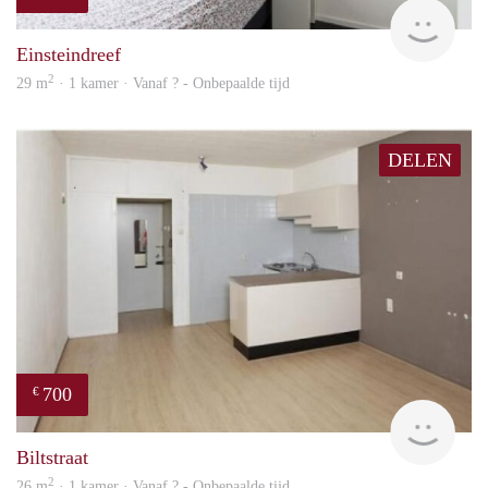
finde
Einsteindreef
2
29 m
· 1 kamer · Vanaf ? - Onbepaalde tijd
DELEN
700
€
finde
Biltstraat
2
26 m
· 1 kamer · Vanaf ? - Onbepaalde tijd