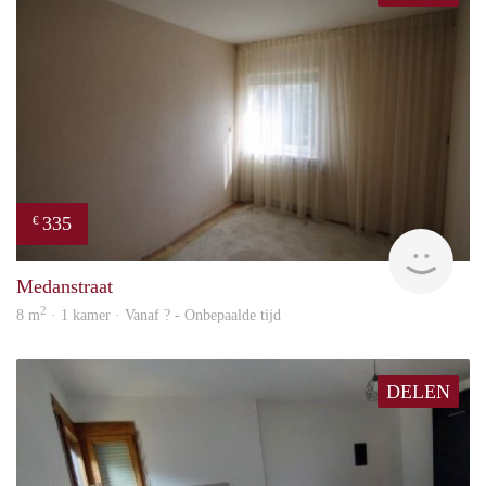
335
€
finde
Medanstraat
2
8 m
· 1 kamer · Vanaf ? - Onbepaalde tijd
DELEN