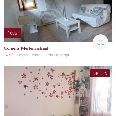
695
€
finde
Cornelis Mertenssstraat
2
14 m
· 1 kamer · Vanaf ? - Onbepaalde tijd
DELEN