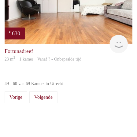
630
€
Woni
Fortunadreef
2
23 m
· 1 kamer · Vanaf ? - Onbepaalde tijd
49 - 60 van 69 Kamers in Utrecht
Vorige
Volgende