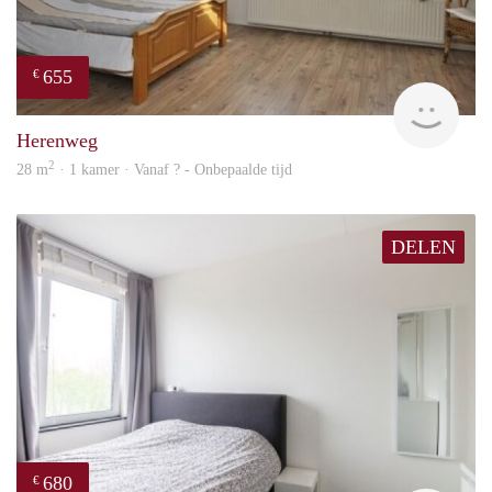
655
€
finde
Herenweg
2
28 m
· 1 kamer · Vanaf ? - Onbepaalde tijd
DELEN
680
€