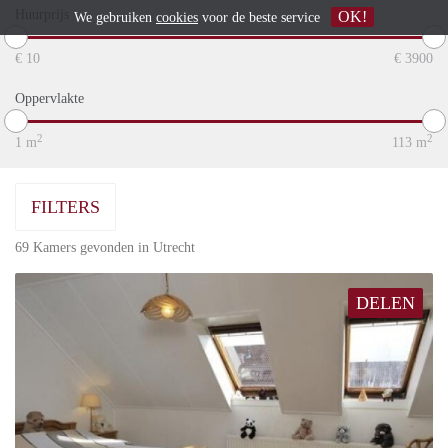
Huurprijs
OK!
We gebruiken
cookies
voor de beste service
€
10
€
3900
Oppervlakte
2
2
1
m
113
m
FILTERS
69 Kamers gevonden in Utrecht
DELEN