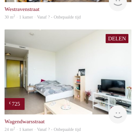
Westravenstraat
2
30 m
· 1 kamer · Vanaf ? - Onbepaalde tijd
DELEN
725
€
Woni
Wagendwarsstraat
2
24 m
· 1 kamer · Vanaf ? - Onbepaalde tijd