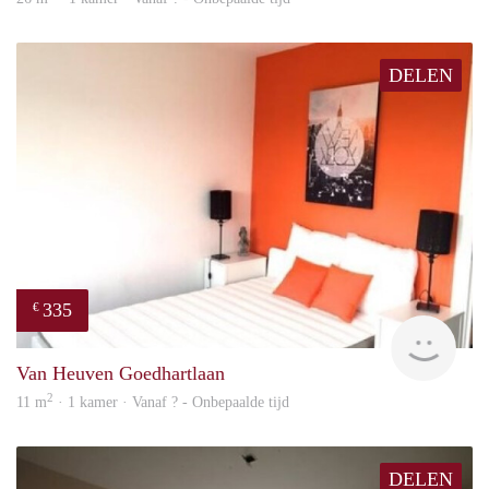
DELEN
335
€
finde
Van Heuven Goedhartlaan
2
11 m
· 1 kamer · Vanaf ? - Onbepaalde tijd
DELEN