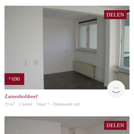
DELEN
690
€
Woni
Zamenhofdreef
2
29 m
· 1 kamer · Vanaf ? - Onbepaalde tijd
DELEN