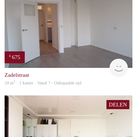
675
€
Woni
Zadelstraat
2
24 m
· 1 kamer · Vanaf ? - Onbepaalde tijd
DELEN