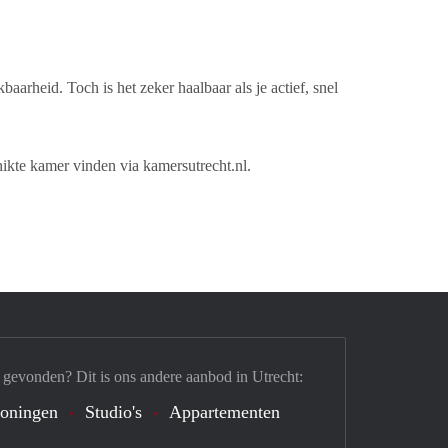
arheid. Toch is het zeker haalbaar als je actief, snel
hikte kamer vinden via kamersutrecht.nl.
 gevonden? Dit is ons andere aanbod in Utrecht:
oningen
Studio's
Appartementen