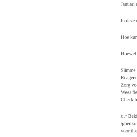
Januari 
In deze 
Hoe kun 
Hoewel h
Slimme s
Reageer 
Zorg voo
Wees fle
Check h
👉 Beki
/goedko
voor tip