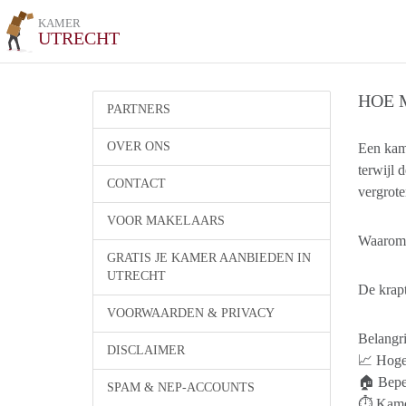
KAMER
UTRECHT
HOE 
PARTNERS
OVER ONS
Een kame
terwijl 
CONTACT
vergrote
VOOR MAKELAARS
Waarom i
GRATIS JE KAMER AANBIEDEN IN
UTRECHT
De krap
VOORWAARDEN & PRIVACY
Belangri
DISCLAIMER
📈 Hoge 
🏠 Bepe
SPAM & NEP-ACCOUNTS
⏱️ Kame