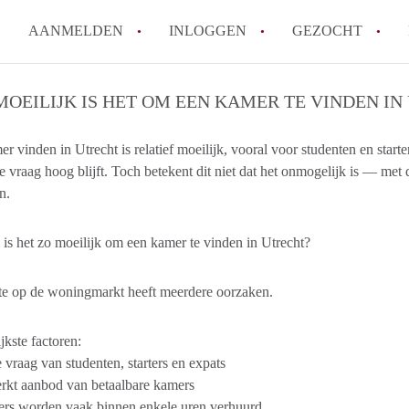
AANMELDEN
INLOGGEN
GEZOCHT
Hoe vind ik snel een kamer in 
MOEILIJK IS HET OM EEN KAMER TE VINDEN IN
Hoe moeilijk is het om een kam
r vinden in Utrecht is relatief moeilijk, vooral voor studenten en starte
Tips: om in Utrecht een kamer 
de vraag hoog blijft. Toch betekent dit niet dat het onmogelijk is — met
Hoe werkt Kamers Utrecht
n.
How to translate KamersUtrech
Alle veelgestelde vragen
s het zo moeilijk om een kamer te vinden in Utrecht?
te op de woningmarkt heeft meerdere oorzaken.
jkste factoren:
vraag van studenten, starters en expats
rkt aanbod van betaalbare kamers
rs worden vaak binnen enkele uren verhuurd