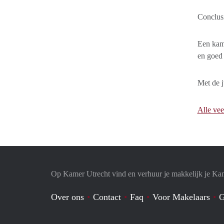
Conclusi
Een kame
en goed 
Met de j
Alle vee
Op Kamer Utrecht vind en verhuur je makkelijk je Ka
Over ons
Contact
Faq
Voor Makelaars
G