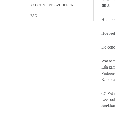
ACCOUNT VERWIJDEREN
🎓 Jaarl
FAQ
Hierdoor
Hoeveel 
De concu
Wat bete
Eén kame
Verhuurd
Kandida
👉 Wil j
Lees oo
/snel-ka