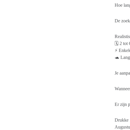
Hoe lan
De zoekt
Realisti
🗓️ 2 to
⚡ Enkele
🐢 Lange
Je aanpa
Wanneer 
Er zijn 
Drukke 
Augustus