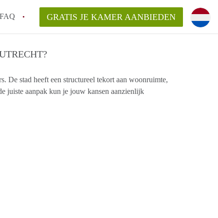
FAQ
GRATIS JE KAMER AANBIEDEN
Utrecht?
 UTRECHT?
er te vinden in Utrecht?
rs. De stad heeft een structureel tekort aan woonruimte,
te vinden!
 de juiste aanpak kun je jouw kansen aanzienlijk
t!