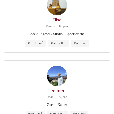
Elise
Vrouw · 18 jaar
Zoekt: Kamer / Studio / Appartement
2
Min.
15 m
Max.
€ 800
Per direct
Delmer
Man · 18 jaar
Zoekt: Kamer
2
Min.
7 m
Max.
€ 900
Per direct