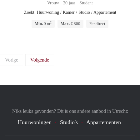
Vrouw · 20 jaar · Student
Zoekt: Huurwoning / Kamer / Studio / Appartement
2
Min.
0 m
Max.
€ 800
Per direct
Vorige
Volgende
Niks leuks gevonden? Dit is ons andere aanbod in Utrecht:
Huurwoningen
Studio's
Appartementen