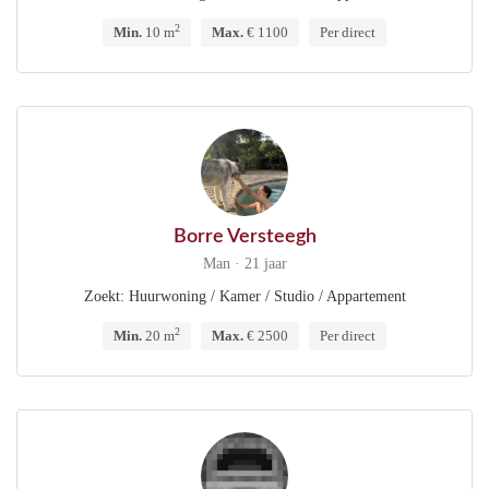
2
Min.
10 m
Max.
€ 1100
Per direct
Borre Versteegh
Man · 21 jaar
Zoekt: Huurwoning / Kamer / Studio / Appartement
2
Min.
20 m
Max.
€ 2500
Per direct