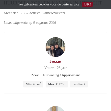
HUURDERS ZOEKEN KAMERS IN UTRECHT
OK!
We gebruiken
cookies
voor de beste service
Meer dan 3.567 actieve Kamer-zoekers
Laatst bijgewerkt op 9 augustus 2026
Jessie
Vrouw · 23 jaar
Zoekt: Huurwoning / Appartement
2
Min.
45 m
Max.
€ 1750
Per direct