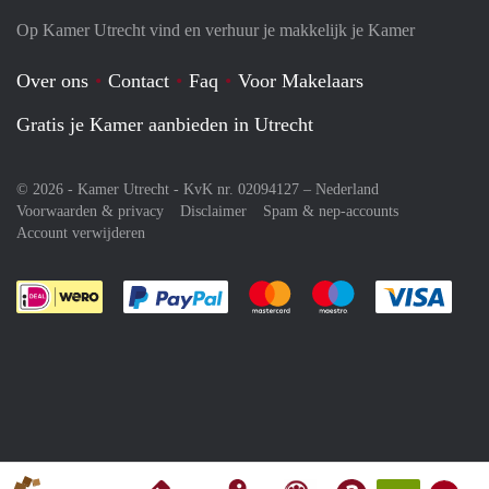
Op Kamer Utrecht vind en verhuur je makkelijk je Kamer
Over ons
Contact
Faq
Voor Makelaars
Gratis je Kamer aanbieden in Utrecht
© 2026 - Kamer Utrecht - KvK nr. 02094127 –
Nederland
Voorwaarden & privacy
Disclaimer
Spam & nep-accounts
Account verwijderen
Je rekent gemakkelijk af met Paypal
Je rekent gemakkelijk af met M
Je rekent gemakkelij
Je re