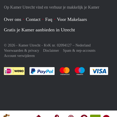
Op Kamer Utrecht vind en verhuur je makkelijk je Kamer
Over ons
Contact
Faq
Voor Makelaars
Gratis je Kamer aanbieden in Utrecht
© 2026 - Kamer Utrecht - KvK nr. 02094127 –
Nederland
Voorwaarden & privacy
Disclaimer
Spam & nep-accounts
Account verwijderen
Je rekent gemakkelijk af met Paypal
Je rekent gemakkelijk af met M
Je rekent gemakkelij
Je re