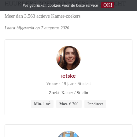
HUURDERS ZOEKEN KAMERS IN UTRECHT
OK!
We gebruiken
cookies
voor de beste service
Meer dan 3.563 actieve Kamer-zoekers
Laatst bijgewerkt op 7 augustus 2026
ietske
Vrouw · 19 jaar · Student
Zoekt: Kamer / Studio
2
Min.
1 m
Max.
€ 700
Per direct