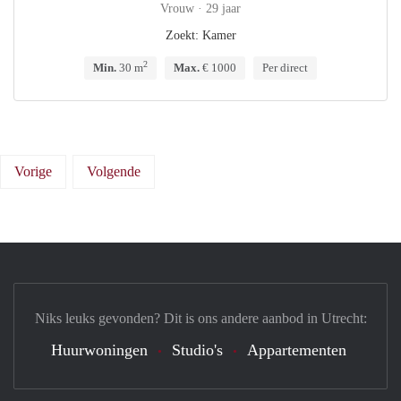
Vrouw · 29 jaar
Zoekt: Kamer
2
Min.
30 m
Max.
€ 1000
Per direct
Vorige
Volgende
Niks leuks gevonden? Dit is ons andere aanbod in Utrecht:
Huurwoningen
Studio's
Appartementen