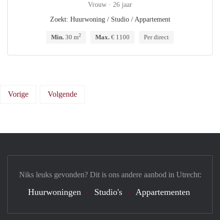
Vrouw · 26 jaar
Zoekt: Huurwoning / Studio / Appartement
2
Min.
30 m
Max.
€ 1100
Per direct
Vorige
Volgende
Niks leuks gevonden? Dit is ons andere aanbod in Utrecht:
Huurwoningen
Studio's
Appartementen