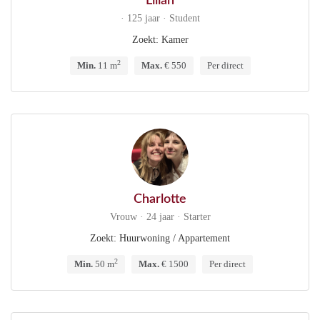
Lilian
· 125 jaar · Student
Zoekt: Kamer
2
Min.
11 m
Max.
€ 550
Per direct
Charlotte
Vrouw · 24 jaar · Starter
Zoekt: Huurwoning / Appartement
2
Min.
50 m
Max.
€ 1500
Per direct