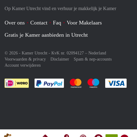
Op Kamer Utrecht vind en verhuur je makkelijk je Kamer
Over ons
Contact
Faq
Voor Makelaars
Gratis je Kamer aanbieden in Utrecht
© 2026 - Kamer Utrecht - KvK nr. 02094127 –
Nederland
Voorwaarden & privacy
Disclaimer
Spam & nep-accounts
Account verwijderen
Je rekent gemakkelijk af met Paypal
Je rekent gemakkelijk af met M
Je rekent gemakkelij
Je re