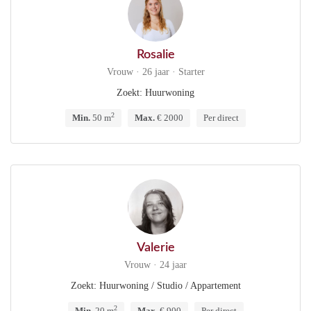
Rosalie
Vrouw · 26 jaar · Starter
Zoekt: Huurwoning
2
Min.
50 m
Max.
€ 2000
Per direct
Valerie
Vrouw · 24 jaar
Zoekt: Huurwoning / Studio / Appartement
2
Min.
20 m
Max.
€ 900
Per direct