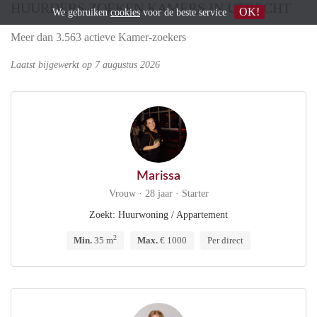
HUURDERS ZOEKEN KAMERS IN UTRECHT
OK!
We gebruiken
cookies
voor de beste service
Meer dan 3.563 actieve Kamer-zoekers
Laatst bijgewerkt op 7 augustus 2026
Marissa
Vrouw · 28 jaar · Starter
Zoekt: Huurwoning / Appartement
2
Min.
35 m
Max.
€ 1000
Per direct