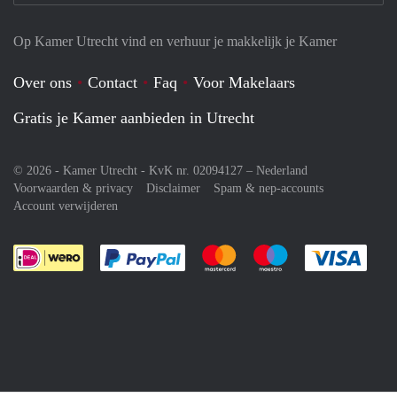
Op Kamer Utrecht vind en verhuur je makkelijk je Kamer
Over ons
Contact
Faq
Voor Makelaars
Gratis je Kamer aanbieden in Utrecht
© 2026 - Kamer Utrecht - KvK nr. 02094127 –
Nederland
Voorwaarden & privacy
Disclaimer
Spam & nep-accounts
Account verwijderen
Je rekent gemakkelijk af met Paypal
Je rekent gemakkelijk af met M
Je rekent gemakkelij
Je re