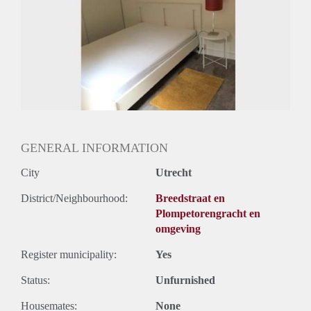
Huurtermijn
Onbepaalde termijn
Oplevering
Gestoffeerd
GENERAL INFORMATION
City
Utrecht
District/Neighbourhood:
Breedstraat en
Plompetorengracht en
omgeving
Register municipality:
Yes
Status:
Unfurnished
Housemates:
None