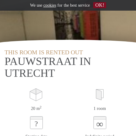
OK!
We use
cookies
for the best service
THIS ROOM IS RENTED OUT
PAUWSTRAAT IN
UTRECHT
2
20 m
1 room
∞
?