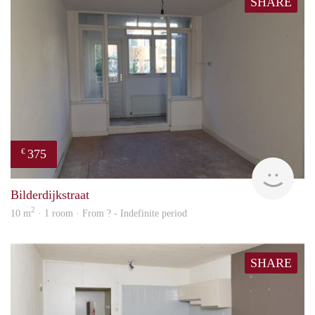
SHARE
375
€
finde
Bilderdijkstraat
2
10 m
· 1 room · From ? - Indefinite period
SHARE