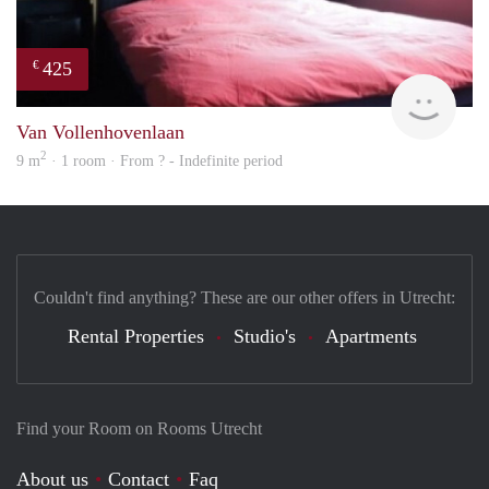
425
€
finde
Van Vollenhovenlaan
2
9 m
· 1 room · From ? - Indefinite period
Couldn't find anything? These are our other offers in Utrecht:
Rental Properties
Studio's
Apartments
Find your Room on Rooms Utrecht
About us
Contact
Faq