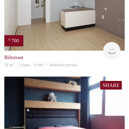
700
€
finde
Biltstraat
2
26 m
· 1 room · From ? - Indefinite period
SHARE