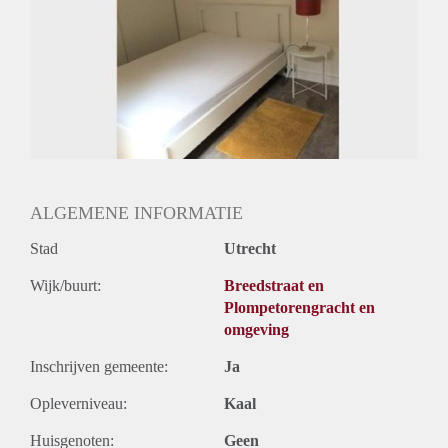
Huurtermijn
Onbepaalde termijn
Oplevering
Gestoffeerd
ALGEMENE INFORMATIE
Stad
Utrecht
Wijk/buurt:
Breedstraat en
Plompetorengracht en
omgeving
Inschrijven gemeente:
Ja
Opleverniveau:
Kaal
Huisgenoten:
Geen