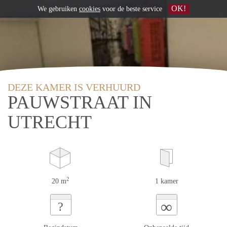
OK!
We gebruiken
cookies
voor de beste service
DEZE KAMER IS VERHUURD
PAUWSTRAAT IN
UTRECHT
2
20 m
1 kamer
∞
?