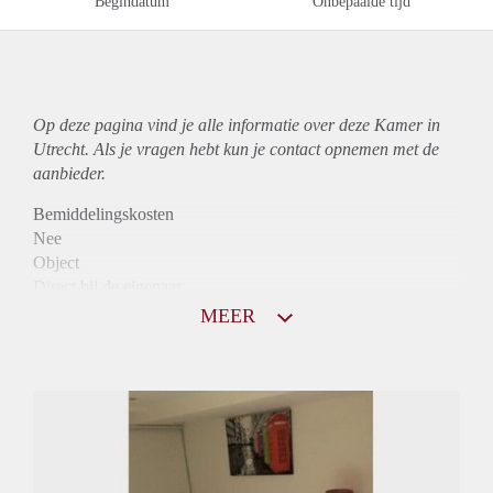
Begindatum
Onbepaalde tijd
Op deze pagina vind je alle informatie over deze Kamer in
Utrecht. Als je vragen hebt kun je contact opnemen met de
aanbieder.
Bemiddelingskosten
Nee
Object
Direct bij de eigenaar
Borg
MEER
625
Garantiestelling
Niet mogelijk
Huurtoeslag
Niet mogelijk
Inkomen eis
N.V.T.