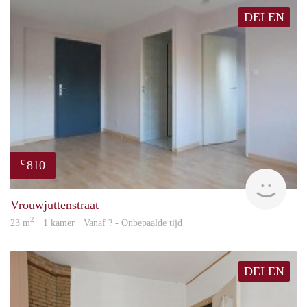
DELEN
810
€
finde
Vrouwjuttenstraat
2
23 m
· 1 kamer · Vanaf ? - Onbepaalde tijd
DELEN