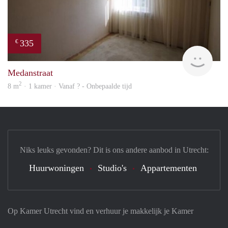
335
€
finde
Medanstraat
2
8 m
· 1 kamer · Vanaf ? - Onbepaalde tijd
Niks leuks gevonden? Dit is ons andere aanbod in Utrecht:
Huurwoningen
Studio's
Appartementen
Op Kamer Utrecht vind en verhuur je makkelijk je Kamer