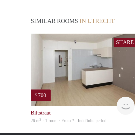
SIMILAR ROOMS
IN UTRECHT
SHARE
700
€
Biltstraat
2
26 m
· 1 room · From ? - Indefinite period