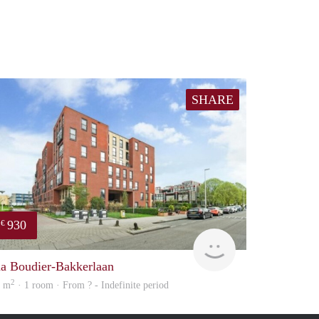
SHARE
930
€
rent
na Boudier-Bakkerlaan
2
2 m
· 1 room · From ? - Indefinite period