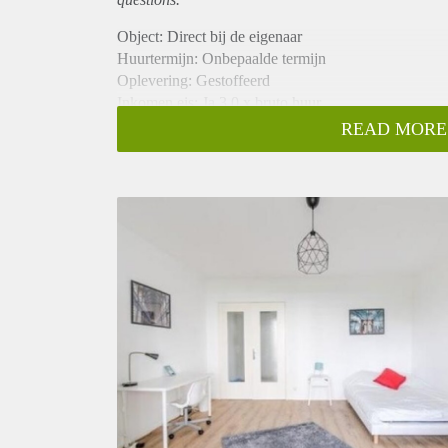
Object: Direct bij de eigenaar
Huurtermijn: Onbepaalde termijn
Oplevering: Gestoffeerd
Inkomen eis: Ja 3,0 x bruto huur
Garantiestelling mogelijk: Ja
READ MORE
Borg: 1 maand
Bemiddeling kosten: Nee
Internet: Ja
Gedeelde keuken: Nee
Gedeelde Douche: Nee
Gedeelde woonkamer: Nee
Huisgenoten: Nee
Geslacht huisgenoten: N.v.t.