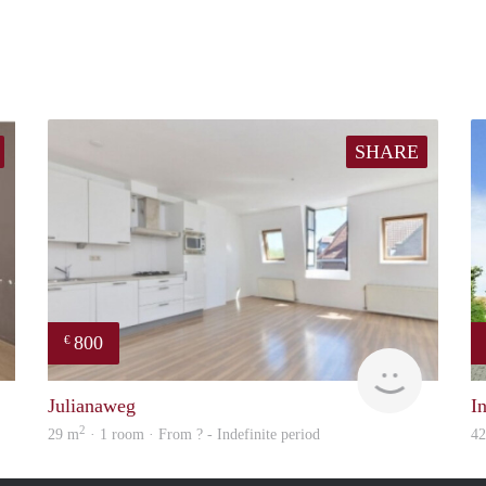
SHARE
800
€
finder
Woning
Julianaweg
I
2
29 m
· 1 room · From ? - Indefinite period
4