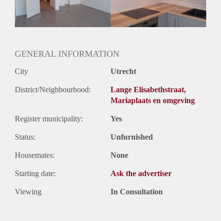
Geslacht huisgenoten: N.v.t.
GENERAL INFORMATION
City
Utrecht
District/Neighbourhood:
Lange Elisabethstraat,
Mariaplaats en omgeving
Register municipality:
Yes
Status:
Unfurnished
Housemates:
None
Starting date:
Ask the advertiser
Viewing
In Consultation