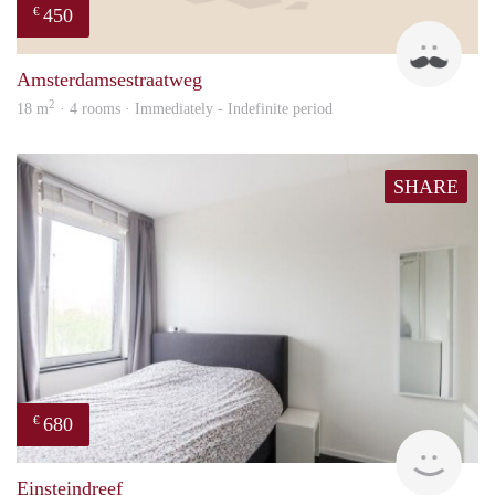
450
€
Henk
Amsterdamsestraatweg
2
18 m
· 4 rooms · Immediately - Indefinite period
SHARE
680
€
finde
Einsteindreef