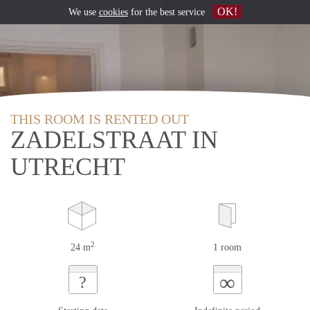
OK!
We use
cookies
for the best service
THIS ROOM IS RENTED OUT
ZADELSTRAAT IN
UTRECHT
2
24 m
1 room
∞
?