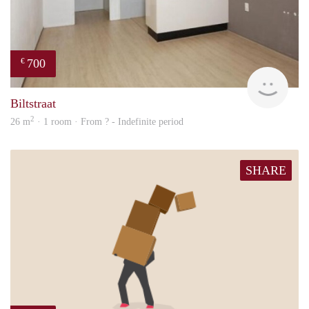
700
€
finde
Biltstraat
2
26 m
· 1 room · From ? - Indefinite period
SHARE