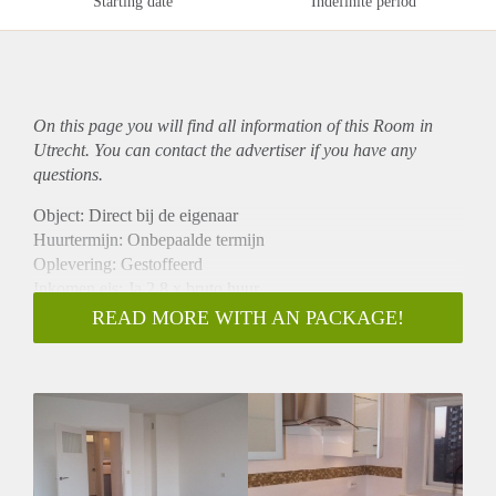
Starting date
Indefinite period
On this page you will find all information of this Room in
Utrecht. You can contact the advertiser if you have any
questions.
Object: Direct bij de eigenaar
Huurtermijn: Onbepaalde termijn
Oplevering: Gestoffeerd
Inkomen eis: Ja 2,8 x bruto huur
Garantiestelling mogelijk: Ja
READ MORE WITH AN PACKAGE!
Borg: 1 maand
Bemiddeling kosten: Nee
Internet: Ja
Gedeelde keuken: Nee
Gedeelde Douche: Nee
Gedeelde woonkamer: Nee
Huisgenoten: Nee