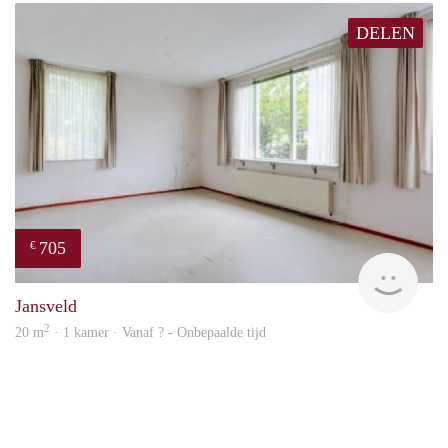
DELEN
705
€
finde
Jansveld
2
20 m
· 1 kamer · Vanaf ? - Onbepaalde tijd