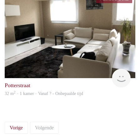
finde
Potterstraat
2
32 m
· 1 kamer · Vanaf ? - Onbepaalde tijd
Vorige
Volgende