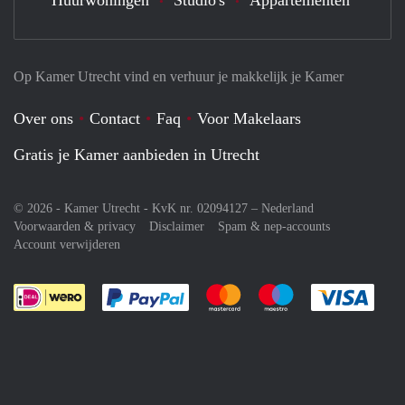
Huurwoningen
Studio's
Appartementen
Op Kamer Utrecht vind en verhuur je makkelijk je Kamer
Over ons
Contact
Faq
Voor Makelaars
Gratis je Kamer aanbieden in Utrecht
© 2026 - Kamer Utrecht - KvK nr. 02094127 –
Nederland
Voorwaarden & privacy
Disclaimer
Spam & nep-accounts
Account verwijderen
Je rekent gemakkelijk af met Paypal
Je rekent gemakkelijk af met M
Je rekent gemakkelij
Je re