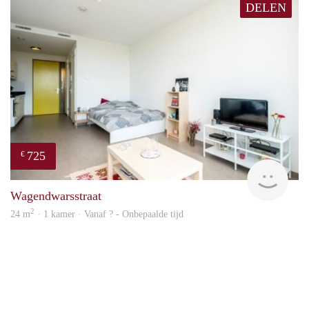
DELEN
725
€
finde
Wagendwarsstraat
2
24 m
· 1 kamer · Vanaf ? - Onbepaalde tijd