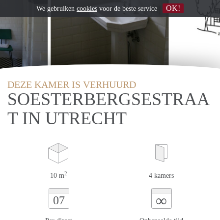
OK!
We gebruiken
cookies
voor de beste service
DEZE KAMER IS VERHUURD
SOESTERBERGSESTRAA
T IN UTRECHT
2
10 m
4 kamers
∞
07