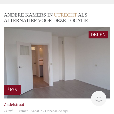
ANDERE KAMERS IN
UTRECHT
ALS
ALTERNATIEF VOOR DEZE LOCATIE
DELEN
675
€
Woni
Zadelstraat
2
24 m
· 1 kamer · Vanaf ? - Onbepaalde tijd