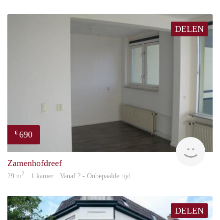
DELEN
690
€
Woni
Zamenhofdreef
2
29 m
· 1 kamer · Vanaf ? - Onbepaalde tijd
DELEN