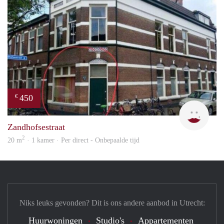
450
€
Agie
Zandhofsestraat
2
20 m
· 1 kamer · Per direct - Onbepaalde tijd
Niks leuks gevonden? Dit is ons andere aanbod in Utrecht:
Huurwoningen
Studio's
Appartementen