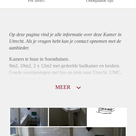
Per direct
Onbepaalde tijd
Op deze pagina vind je alle informatie over deze Kamer in
Utrecht. Als je vragen hebt kun je contact opnemen met de
aanbieder.
Kamers te huur in Soestduinen.
9m2, 10m2, 2 x 12m2 met gedeelde badkamer en keuken.
Goede voorzieningen met bus en trein naar Utrecht, UMC,
Amersfoort en Zeist.
We verhuren short-stay en hebben daarom regelmatig weer
MEER
kamers vrij. Informeer vrijblijvend.