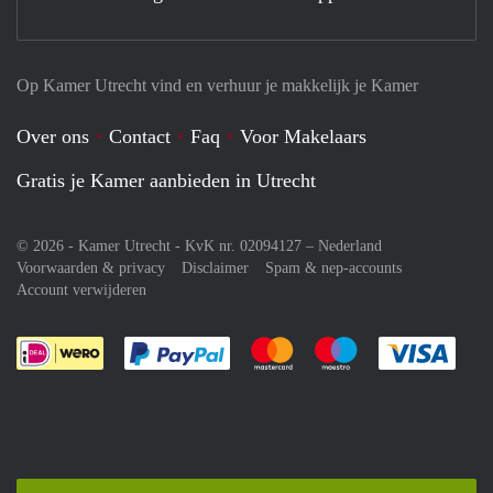
Op Kamer Utrecht vind en verhuur je makkelijk je Kamer
Over ons
Contact
Faq
Voor Makelaars
Gratis je Kamer aanbieden in Utrecht
© 2026 - Kamer Utrecht - KvK nr. 02094127 –
Nederland
Voorwaarden & privacy
Disclaimer
Spam & nep-accounts
Account verwijderen
Je rekent gemakkelijk af met Paypal
Je rekent gemakkelijk af met M
Je rekent gemakkelij
Je re