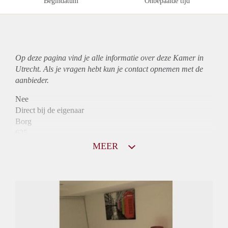
Begindatum
Onbepaalde tijd
Op deze pagina vind je alle informatie over deze Kamer in
Utrecht. Als je vragen hebt kun je contact opnemen met de
aanbieder.
Nee
Direct bij de eigenaar
Borg
625
Garantiestelling
MEER
Niet mogelijk
Huurtoeslag
Niet mogelijk
Inkomen eis
N.V.T.
Huurtermijn
Onbepaalde termijn