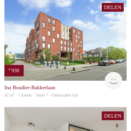
DELEN
930
€
rent
Ina Boudier-Bakkerlaan
2
42 m
· 1 kamer · Vanaf ? - Onbepaalde tijd
DELEN