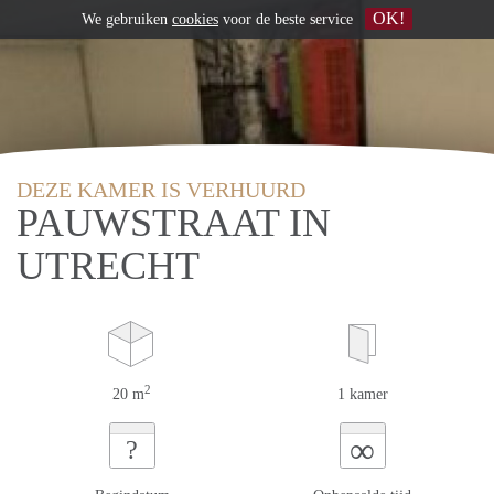
OK!
We gebruiken
cookies
voor de beste service
DEZE KAMER IS VERHUURD
PAUWSTRAAT IN
UTRECHT
2
20 m
1 kamer
∞
?