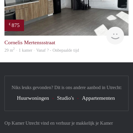
875
€
finde
Cornelis Mertenssstraat
2
29 m
· 1 kamer · Vanaf ? - Onbepaalde tijd
Niks leuks gevonden? Dit is ons andere aanbod in Utrecht:
Huurwoningen
Studio's
Appartementen
Op Kamer Utrecht vind en verhuur je makkelijk je Kamer