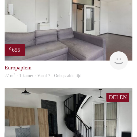
655
€
finde
Europaplein
2
27 m
· 1 kamer · Vanaf ? - Onbepaalde tijd
DELEN