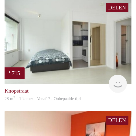
DELEN
715
€
finde
Knopstraat
2
28 m
· 1 kamer · Vanaf ? - Onbepaalde tijd
DELEN