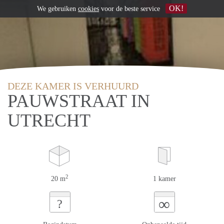
OK!
We gebruiken
cookies
voor de beste service
DEZE KAMER IS VERHUURD
PAUWSTRAAT IN
UTRECHT
2
20 m
1 kamer
∞
?