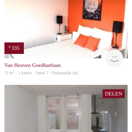
335
€
finde
Van Heuven Goedhartlaan
2
11 m
· 1 kamer · Vanaf ? - Onbepaalde tijd
DELEN