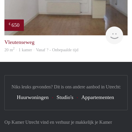
650
€
Woni
Vleutenseweg
2
20 m
· 1 kamer · Vanaf ? - Onbepaalde tijd
Niks leuks gevonden? Dit is ons andere aanbod in Utrecht:
Huurwoningen
Studio's
Appartementen
Op Kamer Utrecht vind en verhuur je makkelijk je Kamer