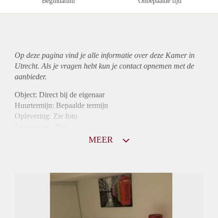
Begindatum
Onbepaalde tijd
Op deze pagina vind je alle informatie over deze Kamer in
Utrecht. Als je vragen hebt kun je contact opnemen met de
aanbieder.
Object: Direct bij de eigenaar
Huurtermijn: Bepaalde termijn
Oplevering: Zie foto
Inkomen eis: Nee
Borg: 1 maand
MEER
Bemiddeling kosten: Nee
Internet: Ja
Gedeelde keuken: Ja
Gedeelde Douche: Ja
Gedeelde woonkamer: Ja
Huisgenoten: Ja
Geslacht huisgenoten: Gemengd