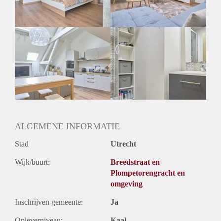
Geslacht huisgenoten: N.v.t.
ALGEMENE INFORMATIE
Stad
Utrecht
Wijk/buurt:
Breedstraat en
Plompetorengracht en
omgeving
Inschrijven gemeente:
Ja
Opleverniveau:
Kaal