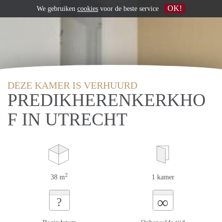
OK!
We gebruiken
cookies
voor de beste service
DEZE KAMER IS VERHUURD
PREDIKHERENKERKHO
F IN UTRECHT
2
38 m
1 kamer
∞
?