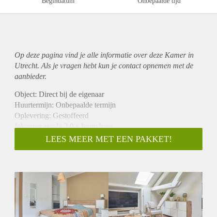
Begindatum
Onbepaalde tijd
Op deze pagina vind je alle informatie over deze Kamer in
Utrecht. Als je vragen hebt kun je contact opnemen met de
aanbieder.
Object: Direct bij de eigenaar
Huurtermijn: Onbepaalde termijn
Oplevering: Gestoffeerd
Inkomen eis: Ja 3,0 x bruto huur
Garantiestelling mogelijk: Ja
LEES MEER MET EEN PAKKET!
Borg: 1 maand
Bemiddeling kosten: Nee
Internet: Ja
Gedeelde keuken: Nee
Gedeelde Douche: Nee
Gedeelde woonkamer: Nee
Huisgenoten: Nee