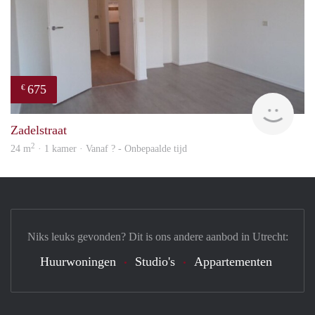
675
€
Woni
Zadelstraat
2
24 m
· 1 kamer · Vanaf ? - Onbepaalde tijd
Niks leuks gevonden? Dit is ons andere aanbod in Utrecht:
Huurwoningen
Studio's
Appartementen