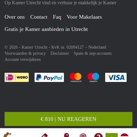
Op Kamer Utrecht vind en verhuur je makkelijk je Kamer
Over ons
Contact
Faq
Voor Makelaars
Gratis je Kamer aanbieden in Utrecht
© 2026 - Kamer Utrecht - KvK nr. 02094127 –
Nederland
Voorwaarden & privacy
Disclaimer
Spam & nep-accounts
Account verwijderen
Je rekent gemakkelijk af met Paypal
Je rekent gemakkelijk af met M
Je rekent gemakkelij
Je re
€ 810 | NU REAGEREN