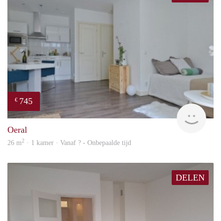
745
€
rent
Oeral
2
26 m
· 1 kamer · Vanaf ? - Onbepaalde tijd
DELEN