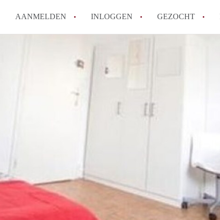
AANMELDEN
INLOGGEN
GEZOCHT
Hoe vind ik snel een kamer in 
Hoe moeilijk is het om een kam
Tips: om in Utrecht een kamer 
Hoe werkt Kamers Utrecht
How to translate KamersUtrech
Alle veelgestelde vragen