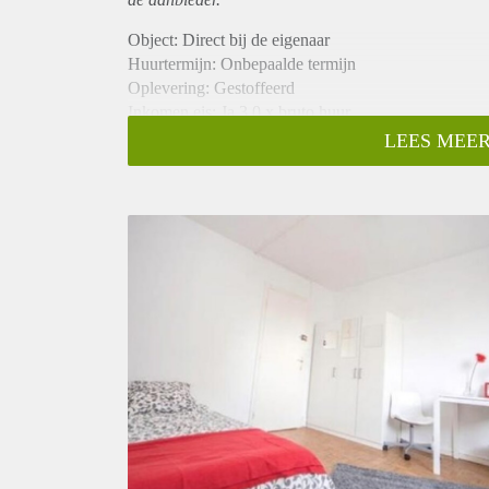
Object: Direct bij de eigenaar
Huurtermijn: Onbepaalde termijn
Oplevering: Gestoffeerd
Inkomen eis: Ja 3,0 x bruto huur
Garantiestelling mogelijk: Ja
LEES MEER
Borg: 1 maand
Bemiddeling kosten: Nee
Internet: Ja
Gedeelde keuken: Nee
Gedeelde Douche: Nee
Gedeelde woonkamer: Nee
Huisgenoten: Nee
Geslacht huisgenoten: N.v.t.