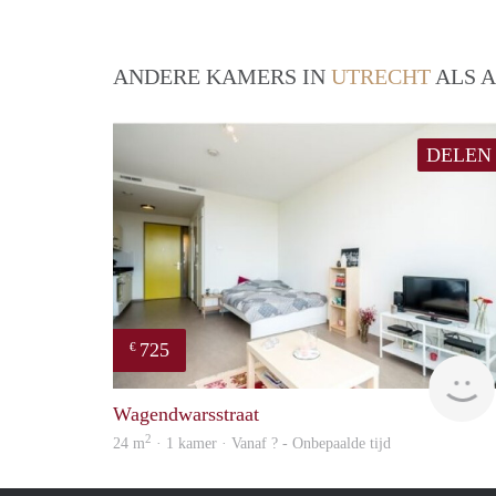
ANDERE KAMERS IN
UTRECHT
ALS A
DELEN
725
€
Wagendwarsstraat
2
24 m
· 1 kamer · Vanaf ? - Onbepaalde tijd