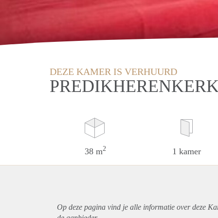
DEZE KAMER IS VERHUURD
PREDIKHERENKERK
2
38 m
1 kamer
Op deze pagina vind je alle informatie over deze Ka
de aanbieder.