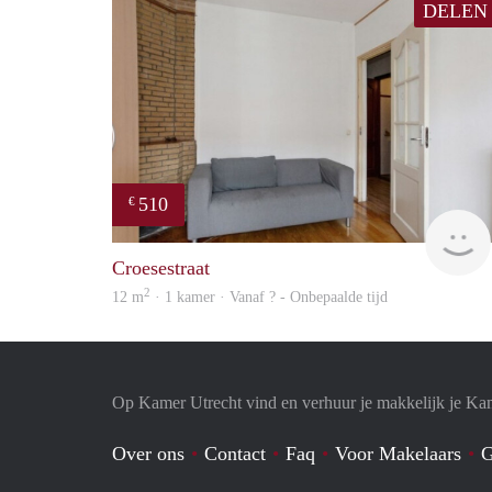
DELEN
510
€
Croesestraat
2
12 m
· 1 kamer · Vanaf ? - Onbepaalde tijd
Op Kamer Utrecht vind en verhuur je makkelijk je Ka
Over ons
Contact
Faq
Voor Makelaars
G