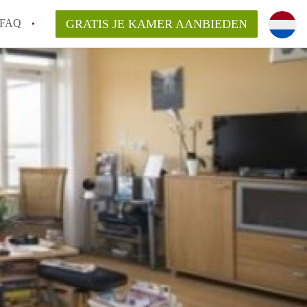
FAQ
GRATIS JE KAMER AANBIEDEN
Utrecht?
er te vinden in Utrecht?
te vinden!
t!