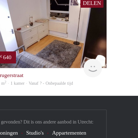
DELEN
640
€
finder
rugerstraat
2
4 m
· 1 kamer · Vanaf ? - Onbepaalde tijd
 gevonden? Dit is ons andere aanbod in Utrecht:
oningen
Studio's
Appartementen