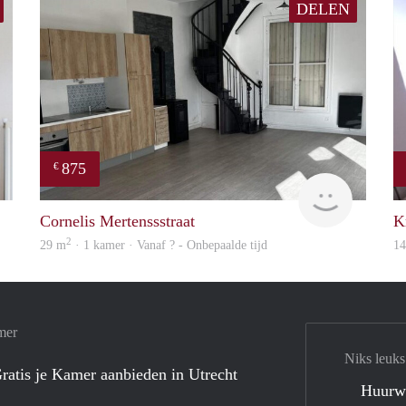
DELEN
875
€
Woning
finder
Cornelis Mertenssstraat
K
2
29 m
· 1 kamer · Vanaf ? - Onbepaalde tijd
1
mer
Niks leuks
ratis je Kamer aanbieden in Utrecht
Huurw