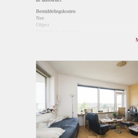
Bemiddelingskosten
Nee
Object
Direct bij de eigenaar
Borg
745
Garantiestelling
Mogelijk
Huurtoeslag
Mogelijk
Inkomen eis
3,3 X Maandhuur Bruto
Huurtermijn
Onbepaalde termijn
Oplevering
Kaal