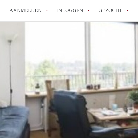
AANMELDEN
INLOGGEN
GEZOCHT
Hoe vind ik snel een kamer in 
Hoe moeilijk is het om een kam
Tips: om in Utrecht een kamer 
Hoe werkt Kamers Utrecht
How to translate KamersUtrech
Alle veelgestelde vragen