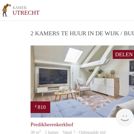
KAMER
UTRECHT
2 KAMERS TE HUUR IN DE WIJK / B
DELEN
810
€
Predikherenkerkhof
2
38 m
· 1 kamer · Vanaf ? - Onbepaalde tijd