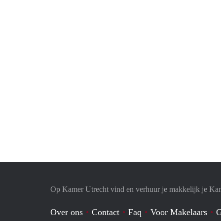
Op Kamer Utrecht vind en verhuur je makkelijk je Ka
Over ons
Contact
Faq
Voor Makelaars
G