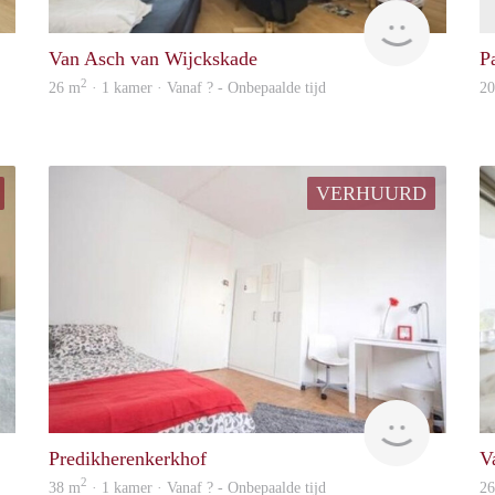
finder
Woning
Van Asch van Wijckskade
P
2
26 m
· 1 kamer · Vanaf ? - Onbepaalde tijd
2
VERHUURD
Woning
Woning
Predikherenkerkhof
V
2
38 m
· 1 kamer · Vanaf ? - Onbepaalde tijd
2