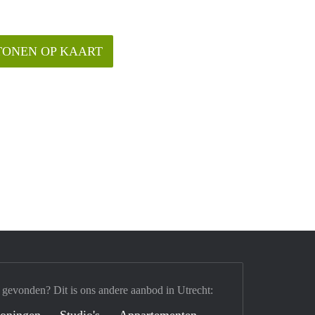
TONEN OP KAART
 gevonden? Dit is ons andere aanbod in Utrecht:
oningen
Studio's
Appartementen