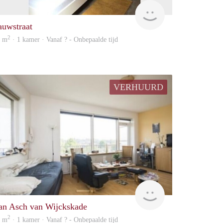
Woning
auwstraat
2
0 m
· 1 kamer · Vanaf ? - Onbepaalde tijd
VERHUURD
rent
an Asch van Wijckskade
2
6 m
· 1 kamer · Vanaf ? - Onbepaalde tijd