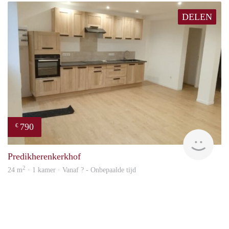
DELEN
790
€
finde
Predikherenkerkhof
2
24 m
· 1 kamer · Vanaf ? - Onbepaalde tijd