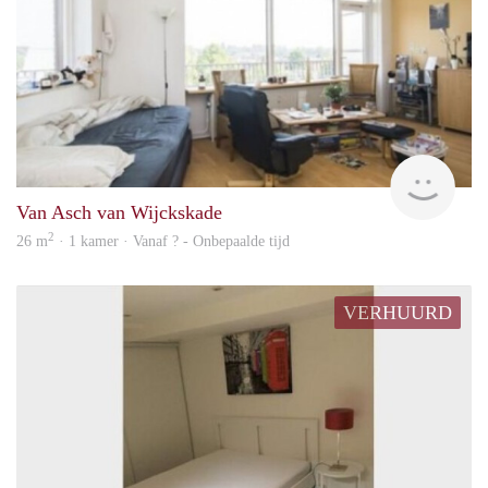
Woni
Van Asch van Wijckskade
2
26 m
· 1 kamer · Vanaf ? - Onbepaalde tijd
VERHUURD