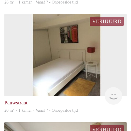
2
26 m
· 1 kamer · Vanaf ? - Onbepaalde tijd
VERHUURD
finde
Pauwstraat
2
20 m
· 1 kamer · Vanaf ? - Onbepaalde tijd
VERHUURD