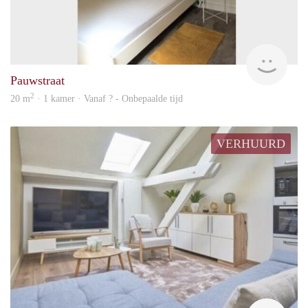
rent
Pauwstraat
2
20 m
· 1 kamer · Vanaf ? - Onbepaalde tijd
VERHUURD
rent