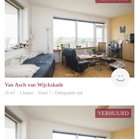
finde
Van Asch van Wijckskade
2
26 m
· 1 kamer · Vanaf ? - Onbepaalde tijd
VERHUURD