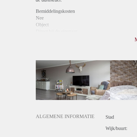
Bemiddelingskosten
Nee
Object
Direct bij de eigenaar
Borg
500
Garantiestelling
Niet mogelijk
Huurtoeslag
Niet mogelijk
Inkomen eis
N.V.T.
Huurtermijn
Onbepaalde termijn
Oplevering
Gestoffeerd
ALGEMENE INFORMATIE
Stad
Wijk/buurt: