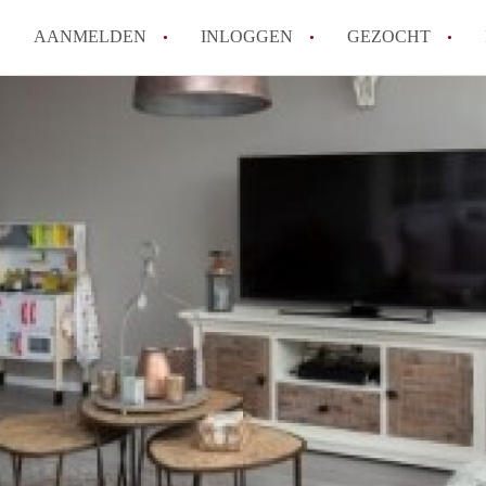
AANMELDEN
INLOGGEN
GEZOCHT
Hoe vind ik snel een kamer in 
Hoe moeilijk is het om een kam
Tips: om in Utrecht een kamer 
Hoe werkt Kamers Utrecht
How to translate KamersUtrech
Alle veelgestelde vragen