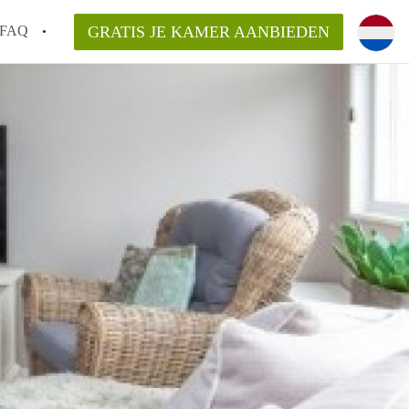
FAQ
GRATIS JE KAMER AANBIEDEN
Utrecht?
er te vinden in Utrecht?
te vinden!
t!