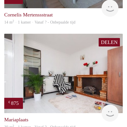
finde
Cornelis Mertenssstraat
2
14 m
· 1 kamer · Vanaf ? - Onbepaalde tijd
DELEN
875
€
finde
Mariaplaats
2