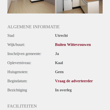
Huurtermijn
Onbepaalde termijn
Oplevering
Kaal
ALGEMENE INFORMATIE
Stad
Utrecht
Wijk/buurt:
Buiten Wittevrouwen
Inschrijven gemeente:
Ja
Opleverniveau:
Kaal
Huisgenoten:
Geen
Begindatum:
Vraag de adverteerder
Bezichtiging
In overleg
FACILITEITEN