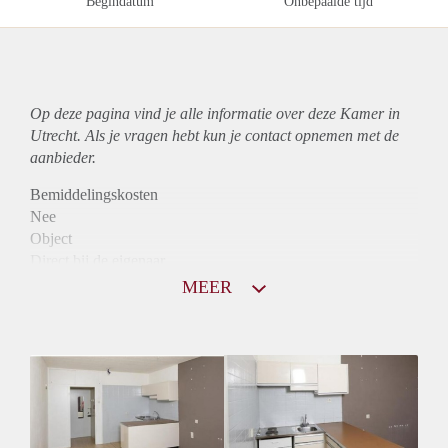
Begindatum
Onbepaalde tijd
Op deze pagina vind je alle informatie over deze Kamer in
Utrecht. Als je vragen hebt kun je contact opnemen met de
aanbieder.
Bemiddelingskosten
Nee
Object
Direct bij de eigenaar
Borg
MEER
645
Garantiestelling
Niet mogelijk
Huurtoeslag
Mogelijk
Inkomen eis
N.V.T.