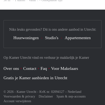
30 m
· 1 kamer · Vanaf ? - Onbepaalde tijd
Niks leuks gevonden? Dit is ons andere aanbod in Utrecht:
Huurwoningen
Studio's
Appartementen
Op Kamer Utrecht vind en verhuur je makkelijk je Kamer
Over ons
Contact
Faq
Voor Makelaars
Gratis je Kamer aanbieden in Utrecht
© 2026 - Kamer Utrecht - KvK nr. 02094127 –
Nederland
Voorwaarden & privacy
Disclaimer
Spam & nep-accounts
Account verwijderen