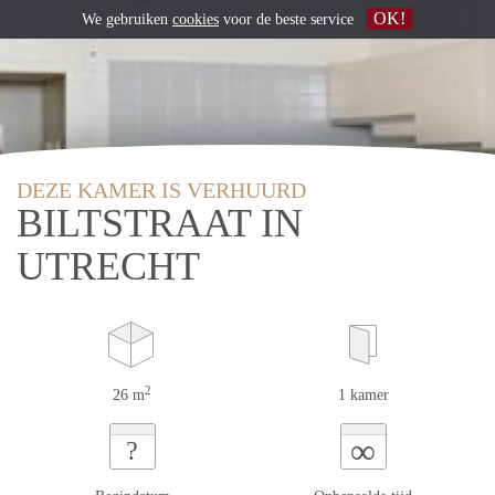
OK!
We gebruiken
cookies
voor de beste service
DEZE KAMER IS VERHUURD
BILTSTRAAT IN
UTRECHT
2
26 m
1 kamer
∞
?