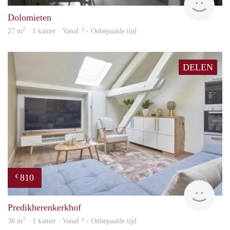
Dolomieten
2
27 m
· 1 kamer · Vanaf ? - Onbepaalde tijd
DELEN
810
€
finde
Predikherenkerkhof
2
38 m
· 1 kamer · Vanaf ? - Onbepaalde tijd