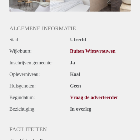
Huurtermijn
Onbepaalde termijn
Oplevering
Gestoffeerd
ALGEMENE INFORMATIE
Stad
Utrecht
Wijk/buurt:
Buiten Wittevrouwen
Inschrijven gemeente:
Ja
Opleverniveau:
Kaal
Huisgenoten:
Geen
Begindatum:
Vraag de adverteerder
Bezichtiging
In overleg
FACILITEITEN