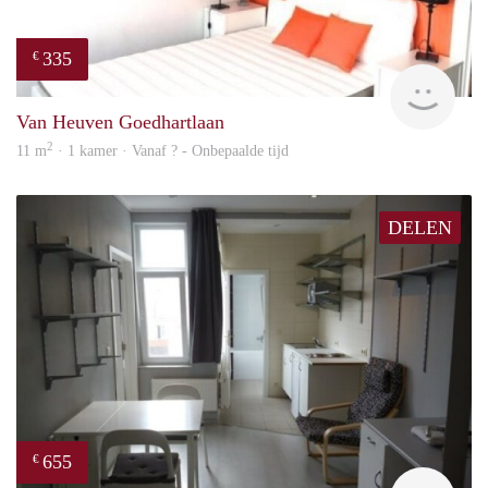
335
€
finde
Van Heuven Goedhartlaan
2
11 m
· 1 kamer · Vanaf ? - Onbepaalde tijd
DELEN
655
€
rent