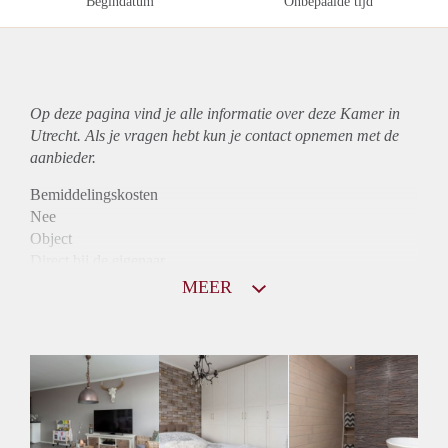
Begindatum
Onbepaalde tijd
Op deze pagina vind je alle informatie over deze Kamer in
Utrecht. Als je vragen hebt kun je contact opnemen met de
aanbieder.
Bemiddelingskosten
Nee
Object
Direct bij de eigenaar
Borg
MEER
500
Garantiestelling
Niet mogelijk
Huurtoeslag
Niet mogelijk
Inkomen eis
N.V.T.