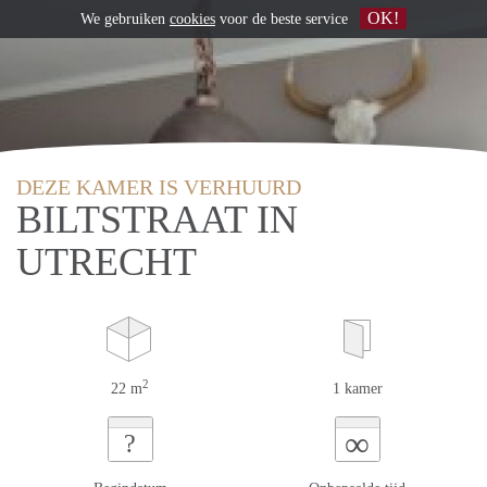
OK!
We gebruiken
cookies
voor de beste service
DEZE KAMER IS VERHUURD
BILTSTRAAT IN
UTRECHT
2
22 m
1 kamer
∞
?