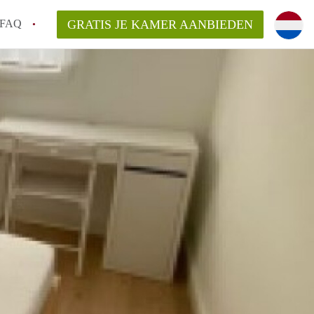
FAQ
GRATIS JE KAMER AANBIEDEN
Utrecht?
er te vinden in Utrecht?
te vinden!
t!