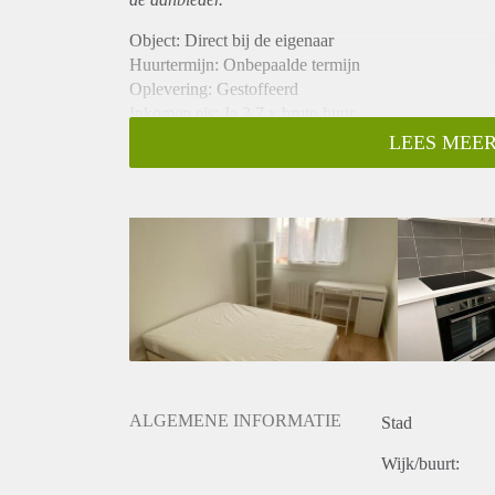
Object: Direct bij de eigenaar
Huurtermijn: Onbepaalde termijn
Oplevering: Gestoffeerd
Inkomen eis: Ja 2,7 x bruto huur
Garantiestelling mogelijk: Ja
LEES MEER
Borg: 1 maand
Bemiddeling kosten: Nee
Internet: Ja
Gedeelde keuken: Nee
Gedeelde Douche: Nee
Gedeelde woonkamer: Nee
Huisgenoten: Nee
Geslacht huisgenoten: N.v.t.
ALGEMENE INFORMATIE
Stad
Wijk/buurt: