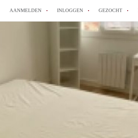
AANMELDEN
INLOGGEN
GEZOCHT
Hoe vind ik snel een kamer in 
Hoe moeilijk is het om een kam
Tips: om in Utrecht een kamer 
Hoe werkt Kamers Utrecht
How to translate KamersUtrech
Alle veelgestelde vragen