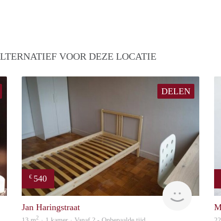
LTERNATIEF VOOR DEZE LOCATIE
DELEN
540
€
finder
finder
Jan Haringstraat
M
2
13 m
· 1 kamer · Vanaf ? - Onbepaalde tijd
2