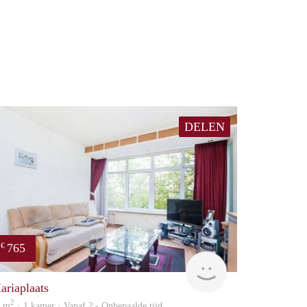
DELEN
765
€
finder
ariaplaats
2
2 m
· 1 kamer · Vanaf ? - Onbepaalde tijd