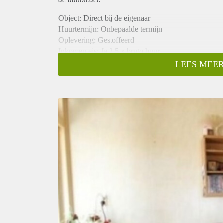
Object: Direct bij de eigenaar
Huurtermijn: Onbepaalde termijn
Oplevering: Gestoffeerd
Inkomen eis: Ja 2,5 x bruto huur
Garantiestelling mogelijk: Ja
LEES MEER
Borg: 1 maand
Bemiddeling kosten: Nee
Internet: Ja
Gedeelde keuken: Nee
Gedeelde Douche: Nee
Gedeelde woonkamer: Nee
Huisgenoten: Nee
Geslacht huisgenoten: N.v.t.