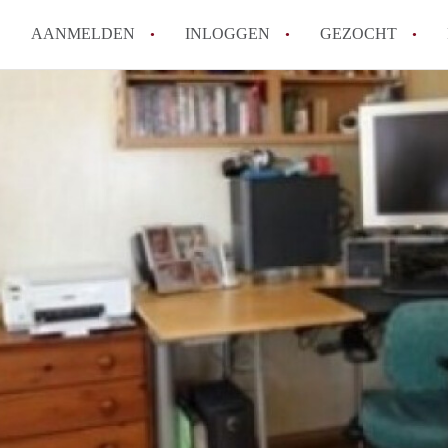
AANMELDEN
INLOGGEN
GEZOCHT
Hoe vind ik snel een kamer in 
Hoe moeilijk is het om een kam
Tips: om in Utrecht een kamer 
Hoe werkt Kamers Utrecht
How to translate KamersUtrech
Alle veelgestelde vragen