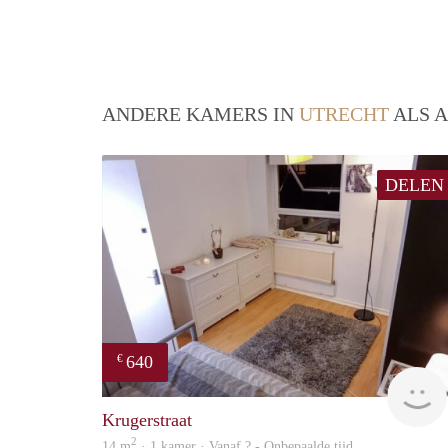
ANDERE KAMERS IN
UTRECHT
ALS A
DELEN
640
€
Krugerstraat
2
14 m
· 1 kamer · Vanaf ? - Onbepaalde tijd