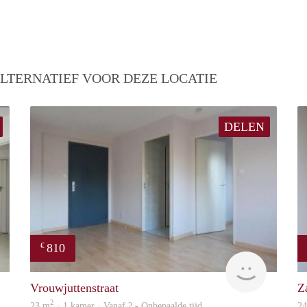
LTERNATIEF VOOR DEZE LOCATIE
DELEN
810
€
finder
finder
Vrouwjuttenstraat
Z
2
23 m
· 1 kamer · Vanaf ? - Onbepaalde tijd
2