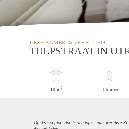
DEZE KAMER IS VERHUURD
TULPSTRAAT IN UT
2
10 m
1 kamer
Op deze pagina vind je alle informatie over deze Ka
de aanbieder.