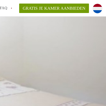
FAQ
GRATIS JE KAMER AANBIEDEN
Utrecht?
er te vinden in Utrecht?
te vinden!
t!