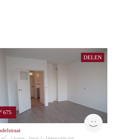
DELEN
675
€
finder
adelstraat
2
4 m
· 1 kamer · Vanaf ? - Onbepaalde tijd