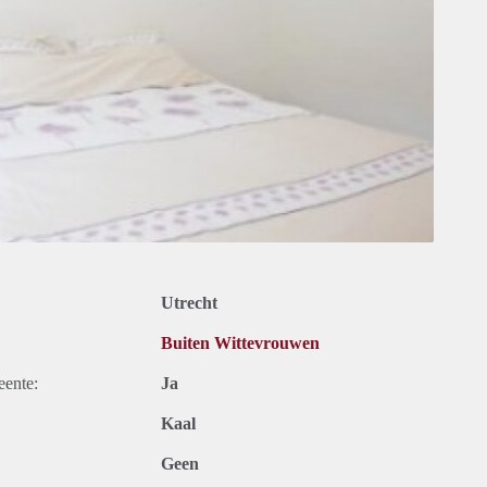
Utrecht
Buiten Wittevrouwen
eente:
Ja
Kaal
Geen