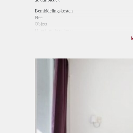
Bemiddelingskosten
Nee
Object
Direct bij de eigenaar
Borg
380
Garantiestelling
Niet mogelijk
Huurtoeslag
Niet mogelijk
Inkomen eis
N.V.T.
Huurtermijn
Onbepaalde termijn
Oplevering
Gemeubileerd