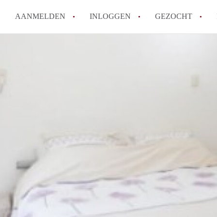
AANMELDEN
INLOGGEN
GEZOCHT
Hoe vind ik snel een kamer in 
Hoe moeilijk is het om een kam
Tips: om in Utrecht een kamer 
Hoe werkt Kamers Utrecht
How to translate KamersUtrech
Alle veelgestelde vragen