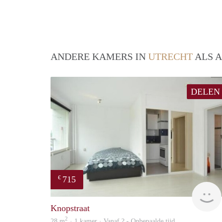
ANDERE KAMERS IN
UTRECHT
ALS A
DELEN
715
€
Knopstraat
2
28 m
· 1 kamer · Vanaf ? - Onbepaalde tijd