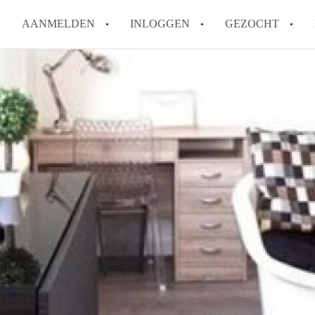
AANMELDEN
INLOGGEN
GEZOCHT
Hoe vind ik snel een kamer in 
Hoe moeilijk is het om een kam
Tips: om in Utrecht een kamer 
Hoe werkt Kamers Utrecht
How to translate KamersUtrech
Alle veelgestelde vragen