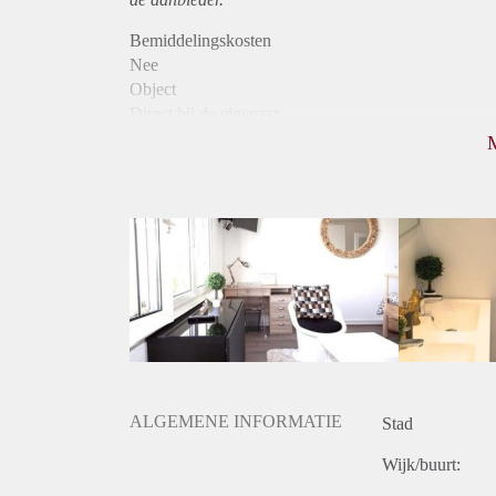
Bemiddelingskosten
Nee
Object
Direct bij de eigenaar
Borg
740
Garantiestelling
Mogelijk
Huurtoeslag
Mogelijk
Inkomen eis
2,9 X De bruto huur
Huurtermijn
Onbepaalde termijn
Oplevering
Gestoffeerd
ALGEMENE INFORMATIE
Stad
Wijk/buurt: