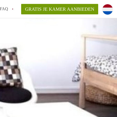
FAQ
GRATIS JE KAMER AANBIEDEN
Utrecht?
er te vinden in Utrecht?
te vinden!
t!