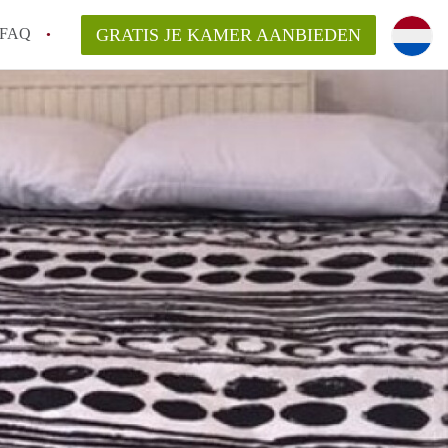
FAQ
GRATIS JE KAMER AANBIEDEN
Utrecht?
er te vinden in Utrecht?
te vinden!
t!