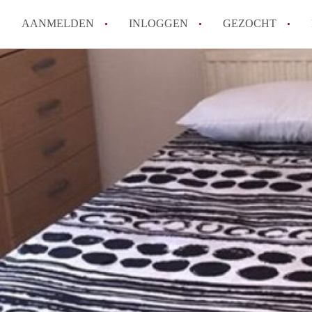
AANMELDEN
INLOGGEN
GEZOCHT
Hoe vind ik snel een kamer in 
Hoe moeilijk is het om een kam
Tips: om in Utrecht een kamer 
Hoe werkt Kamers Utrecht
How to translate KamersUtrech
Alle veelgestelde vragen