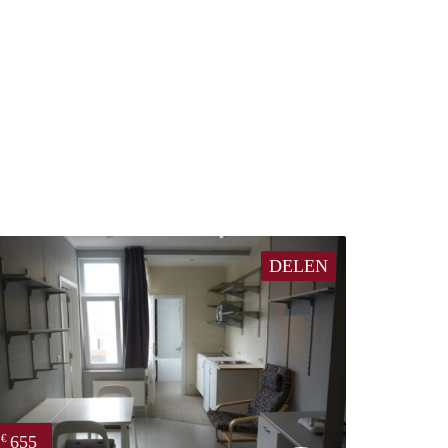
DELEN
655
€