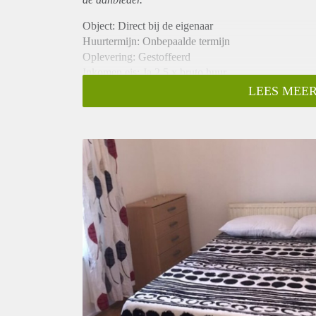
Object: Direct bij de eigenaar
Huurtermijn: Onbepaalde termijn
Oplevering: Gestoffeerd
Inkomen eis: Ja 2,5 x bruto huur
Garantiestelling mogelijk: Ja
LEES MEER
Borg: 1 maand
Bemiddeling kosten: Nee
Internet: Ja
Gedeelde keuken: Nee
Gedeelde Douche: Nee
Gedeelde woonkamer: Nee
Huisgenoten: Nee
Geslacht huisgenoten: N.v.t.