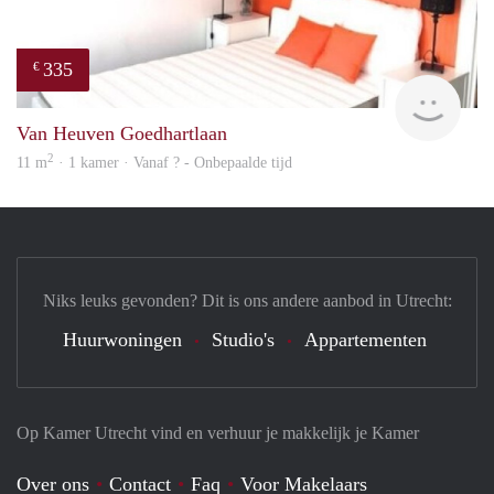
335
€
finde
Van Heuven Goedhartlaan
2
11 m
· 1 kamer · Vanaf ? - Onbepaalde tijd
Niks leuks gevonden? Dit is ons andere aanbod in Utrecht:
Huurwoningen
Studio's
Appartementen
Op Kamer Utrecht vind en verhuur je makkelijk je Kamer
Over ons
Contact
Faq
Voor Makelaars