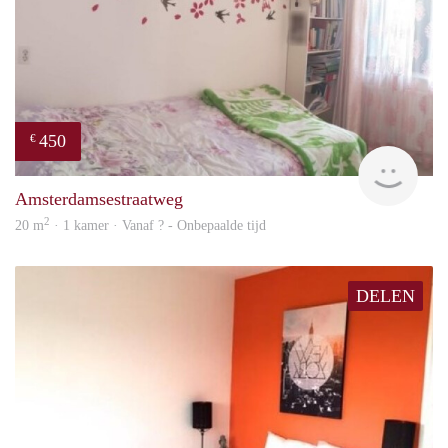
450
€
finde
Amsterdamsestraatweg
2
20 m
· 1 kamer · Vanaf ? - Onbepaalde tijd
DELEN