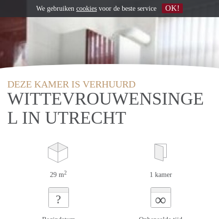
OK!
We gebruiken
cookies
voor de beste service
DEZE KAMER IS VERHUURD
WITTEVROUWENSINGE
L IN UTRECHT
2
29 m
1 kamer
∞
?