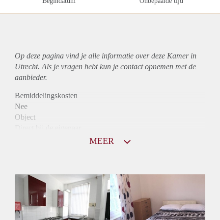
Begindatum
Onbepaalde tijd
Op deze pagina vind je alle informatie over deze Kamer in
Utrecht. Als je vragen hebt kun je contact opnemen met de
aanbieder.
Bemiddelingskosten
Nee
Object
Direct bij de eigenaar
Borg
MEER
710
Garantiestelling
Niet mogelijk
Huurtoeslag
Mogelijk
Inkomen eis
N.V.T.