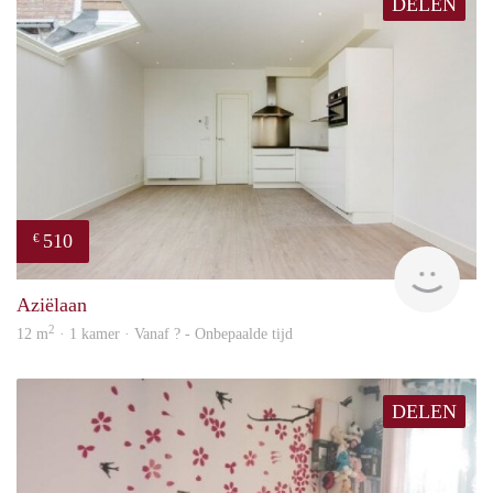
DELEN
510
€
finde
Aziëlaan
2
12 m
· 1 kamer · Vanaf ? - Onbepaalde tijd
DELEN