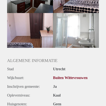
Huurtermijn
Onbepaalde termijn
Oplevering
Kaal
ALGEMENE INFORMATIE
Stad
Utrecht
Wijk/buurt:
Buiten Wittevrouwen
Inschrijven gemeente:
Ja
Opleverniveau:
Kaal
Huisgenoten:
Geen