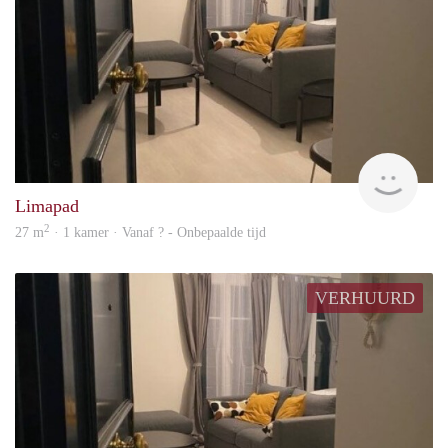
rent
Limapad
2
27 m
· 1 kamer · Vanaf ? - Onbepaalde tijd
VERHUURD