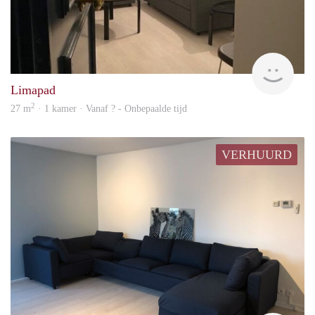
rent
Limapad
2
27 m
· 1 kamer · Vanaf ? - Onbepaalde tijd
VERHUURD