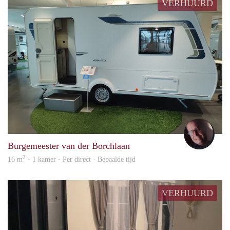
VERHUURD
wout
Burgemeester van der Borchlaan
2
16 m
· 1 kamer · Per direct - Bepaalde tijd
VERHUURD