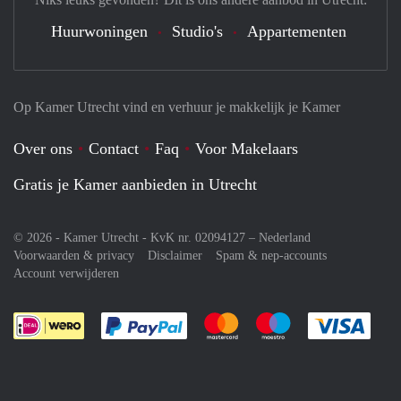
Huurwoningen
Studio's
Appartementen
Op Kamer Utrecht vind en verhuur je makkelijk je Kamer
Over ons
Contact
Faq
Voor Makelaars
Gratis je Kamer aanbieden in Utrecht
© 2026 - Kamer Utrecht - KvK nr. 02094127 –
Nederland
Voorwaarden & privacy
Disclaimer
Spam & nep-accounts
Account verwijderen
Je rekent gemakkelijk af met Paypal
Je rekent gemakkelijk af met M
Je rekent gemakkelij
Je re