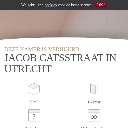
OK!
We gebruiken
cookies
voor de beste service
DEZE KAMER IS VERHUURD
JACOB CATSSTRAAT IN
UTRECHT
2
9 m
1 kamer
∞
?