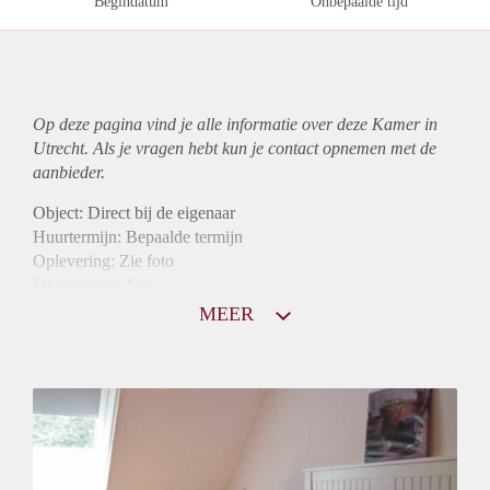
Begindatum
Onbepaalde tijd
Op deze pagina vind je alle informatie over deze Kamer in
Utrecht. Als je vragen hebt kun je contact opnemen met de
aanbieder.
Object: Direct bij de eigenaar
Huurtermijn: Bepaalde termijn
Oplevering: Zie foto
Inkomen eis: Nee
Borg: 1 maand
MEER
Bemiddeling kosten: Nee
Internet: Ja
Gedeelde keuken: Ja
Gedeelde Douche: Ja
Gedeelde woonkamer: Ja
Huisgenoten: Ja
Geslacht huisgenoten: Gemengd