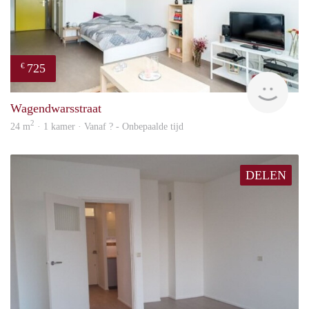
725
€
Woni
Wagendwarsstraat
2
24 m
· 1 kamer · Vanaf ? - Onbepaalde tijd
DELEN