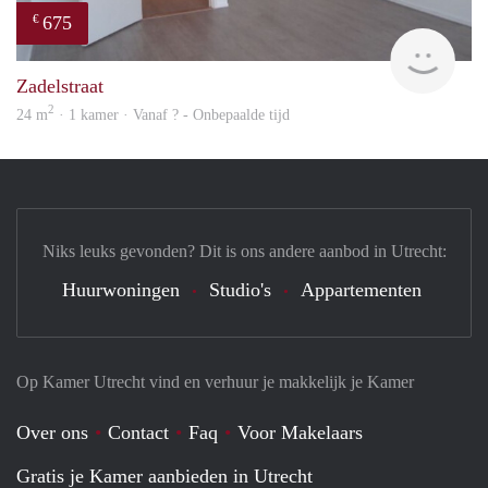
675
€
Woni
Zadelstraat
2
24 m
· 1 kamer · Vanaf ? - Onbepaalde tijd
Niks leuks gevonden? Dit is ons andere aanbod in Utrecht:
Huurwoningen
Studio's
Appartementen
Op Kamer Utrecht vind en verhuur je makkelijk je Kamer
Over ons
Contact
Faq
Voor Makelaars
Gratis je Kamer aanbieden in Utrecht