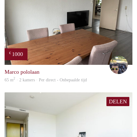
1000
€
Vasc
Marco pololaan
2
65 m
· 2 kamers · Per direct - Onbepaalde tijd
DELEN