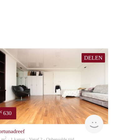
DELEN
630
€
finder
ortunadreef
2
3 m
· 1 kamer · Vanaf ? - Onbepaalde tijd