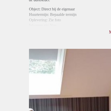
Object: Direct bij de eigenaar
Huurtermijn: Bepaalde termijn
Oplevering: Zie foto
Inkomen eis: Nee
Borg: 1 maand
Bemiddeling kosten: Nee
Internet: Ja
Gedeelde keuken: Ja
Gedeelde Douche: Ja
Gedeelde woonkamer: Ja
Huisgenoten: Ja
Geslacht huisgenoten: Gemengd