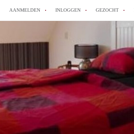
AANMELDEN
INLOGGEN
GEZOCHT
Hoe vind ik snel een kamer in 
Hoe moeilijk is het om een kam
Tips: om in Utrecht een kamer 
Hoe werkt Kamers Utrecht
How to translate KamersUtrech
Alle veelgestelde vragen