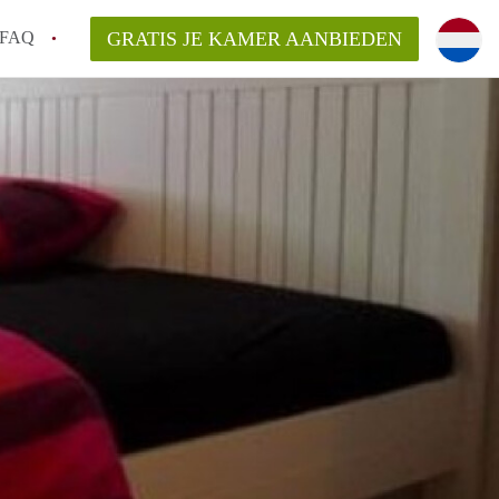
FAQ
GRATIS JE KAMER AANBIEDEN
Utrecht?
er te vinden in Utrecht?
te vinden!
t!