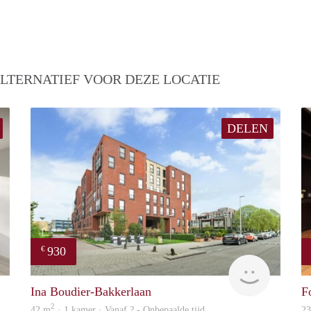
LTERNATIEF VOOR DEZE LOCATIE
DELEN
930
€
Woning
rent
Ina Boudier-Bakkerlaan
F
2
42 m
· 1 kamer · Vanaf ? - Onbepaalde tijd
2