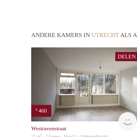
ANDERE KAMERS IN
UTRECHT
ALS A
DELEN
460
€
Westravenstraat
2
17 m
· 1 kamer · Vanaf ? - Onbepaalde tijd