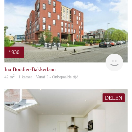
930
€
rent
Ina Boudier-Bakkerlaan
2
42 m
· 1 kamer · Vanaf ? - Onbepaalde tijd
DELEN