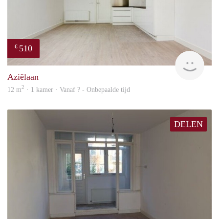
510
€
finde
Aziëlaan
2
12 m
· 1 kamer · Vanaf ? - Onbepaalde tijd
DELEN