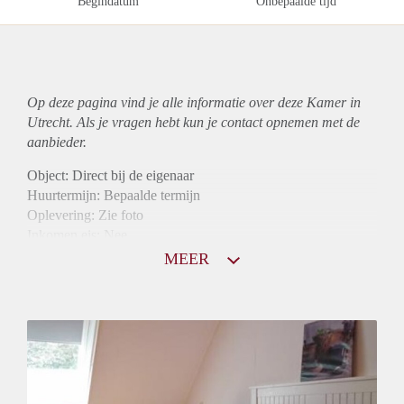
Begindatum
Onbepaalde tijd
Op deze pagina vind je alle informatie over deze Kamer in
Utrecht. Als je vragen hebt kun je contact opnemen met de
aanbieder.
Object: Direct bij de eigenaar
Huurtermijn: Bepaalde termijn
Oplevering: Zie foto
Inkomen eis: Nee
Borg: 1 maand
MEER
Bemiddeling kosten: Nee
Internet: Ja
Gedeelde keuken: Ja
Gedeelde Douche: Ja
Gedeelde woonkamer: Ja
Huisgenoten: Ja
Geslacht huisgenoten: Gemengd