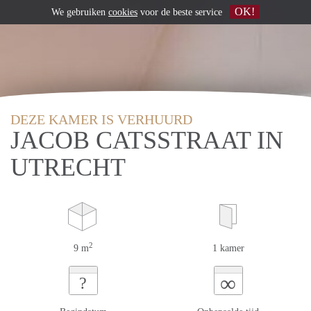
OK!
We gebruiken
cookies
voor de beste service
DEZE KAMER IS VERHUURD
JACOB CATSSTRAAT IN
UTRECHT
2
9 m
1 kamer
∞
?