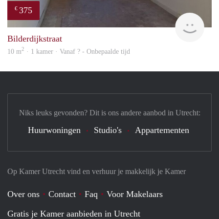
375
€
finde
Bilderdijkstraat
2
10 m
· 1 kamer · Vanaf ? - Onbepaalde tijd
Niks leuks gevonden? Dit is ons andere aanbod in Utrecht:
Huurwoningen
Studio's
Appartementen
Op Kamer Utrecht vind en verhuur je makkelijk je Kamer
Over ons
Contact
Faq
Voor Makelaars
Gratis je Kamer aanbieden in Utrecht