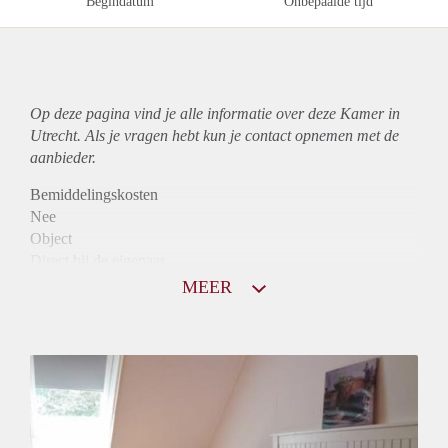
Begindatum
Onbepaalde tijd
Op deze pagina vind je alle informatie over deze Kamer in
Utrecht. Als je vragen hebt kun je contact opnemen met de
aanbieder.
Bemiddelingskosten
Nee
Object
Direct bij de eigenaar
Borg
MEER
290
Garantiestelling
Niet mogelijk
Huurtoeslag
Niet mogelijk
Inkomen eis
N.V.T.