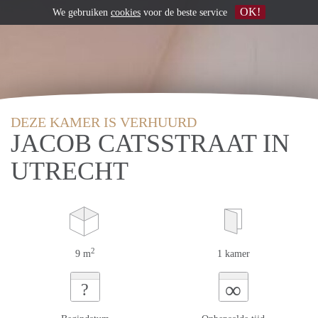
OK!
We gebruiken
cookies
voor de beste service
DEZE KAMER IS VERHUURD
JACOB CATSSTRAAT IN
UTRECHT
2
9 m
1 kamer
∞
?