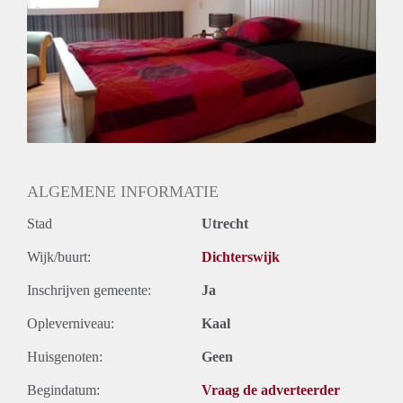
Huurtermijn
Onbepaalde termijn
Oplevering
Gestoffeerd
ALGEMENE INFORMATIE
Stad
Utrecht
Wijk/buurt:
Dichterswijk
Inschrijven gemeente:
Ja
Opleverniveau:
Kaal
Huisgenoten:
Geen
Begindatum:
Vraag de adverteerder