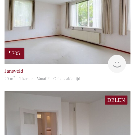
705
€
finde
Jansveld
2
20 m
· 1 kamer · Vanaf ? - Onbepaalde tijd
DELEN