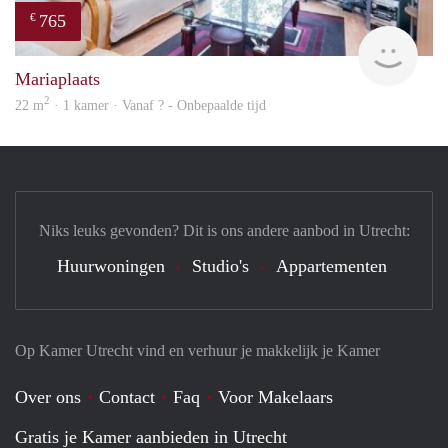
765
€
finde
Mariaplaats
2
22 m
· 1 kamer · Vanaf ? - Onbepaalde tijd
Niks leuks gevonden? Dit is ons andere aanbod in Utrecht:
Huurwoningen
Studio's
Appartementen
Op Kamer Utrecht vind en verhuur je makkelijk je Kamer
Over ons
Contact
Faq
Voor Makelaars
Gratis je Kamer aanbieden in Utrecht