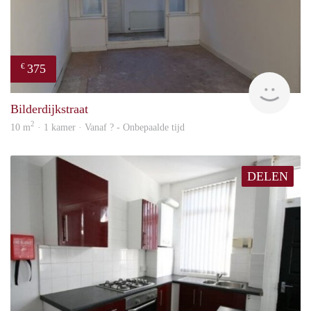
375
€
finde
Bilderdijkstraat
2
10 m
· 1 kamer · Vanaf ? - Onbepaalde tijd
DELEN