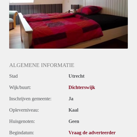
Huurtermijn
Onbepaalde termijn
Oplevering
Gemeubileerd
ALGEMENE INFORMATIE
Stad
Utrecht
Wijk/buurt:
Dichterswijk
Inschrijven gemeente:
Ja
Opleverniveau:
Kaal
Huisgenoten:
Geen
Begindatum:
Vraag de adverteerder