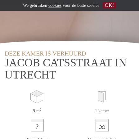
OK!
We gebruiken
cookies
voor de beste service
DEZE KAMER IS VERHUURD
JACOB CATSSTRAAT IN
UTRECHT
2
9 m
1 kamer
∞
?