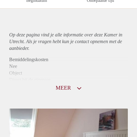
Begindatum
Onbepaalde tijd
Op deze pagina vind je alle informatie over deze Kamer in
Utrecht. Als je vragen hebt kun je contact opnemen met de
aanbieder.
Bemiddelingskosten
Nee
Object
Direct bij de eigenaar
Borg
MEER
300
Garantiestelling
Niet mogelijk
Huurtoeslag
Niet mogelijk
Inkomen eis
N.V.T.