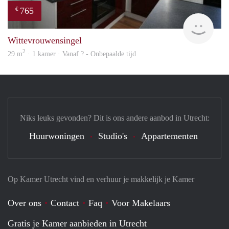
765
€
rent
Wittevrouwensingel
2
29 m
· 1 kamer · Vanaf ? - Onbepaalde tijd
Niks leuks gevonden? Dit is ons andere aanbod in Utrecht:
Huurwoningen
Studio's
Appartementen
Op Kamer Utrecht vind en verhuur je makkelijk je Kamer
Over ons
Contact
Faq
Voor Makelaars
Gratis je Kamer aanbieden in Utrecht