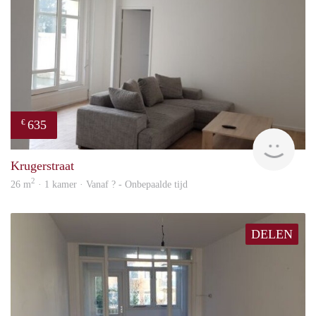
635
€
finde
Krugerstraat
2
26 m
· 1 kamer · Vanaf ? - Onbepaalde tijd
DELEN