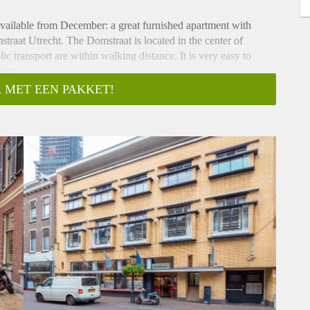
Available from December: a great furnished apartment with
traat Utrecht. The Domstraat is located in the center of
lic transport are within walking distance. It is very easy to
tion.
 MET EEN PAKKET!
 This entrance provides access to the storage rooms at the rear
le storage. One storage room belongs to the apartment.
apartment is located on a wide communal gallery, making it
enjoy the sun with a view of the Dom. Entry into the hall. This
pen kitchen. The living room has windows overlooking the
The kitchen is comfortably sized. This is equipped with various
ven, dishwasher and electric hob.
. The bedroom and has one built-in wardrobe. The bathroom is
bathroom has a shower, washbasin with furniture, washing