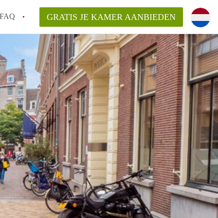
FAQ
GRATIS JE KAMER AANBIEDEN
Utrecht?
er te vinden in Utrecht?
te vinden!
t!