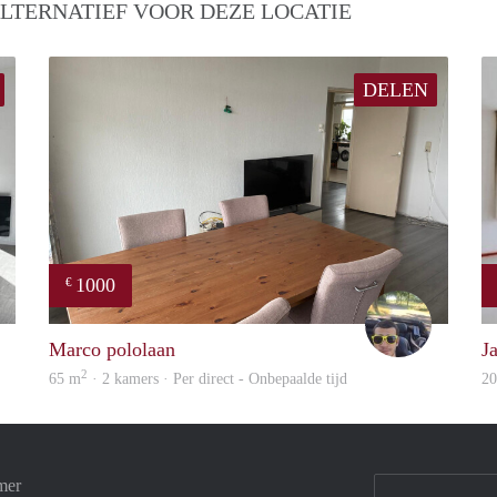
LTERNATIEF VOOR DEZE LOCATIE
DELEN
1000
€
finder
Vasco
Marco pololaan
J
2
65 m
· 2 kamers · Per direct - Onbepaalde tijd
2
mer