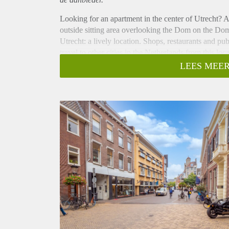
Looking for an apartment in the center of Utrecht? 
outside sitting area overlooking the Dom on the Doms
Utrecht: a lively location. Shops, restaurants and pub
travel to other cities in the Netherlands from this loca
Layout:
LEES MEER
Entry into the joint entrance with spacious staircase.
of the building and there is a separated shared bicyc
First floor:
Gallery, shared entrance, apartment front door. The 
possible to use it as a seating area. A nice place to 
provides access to all areas of the apartment.
At the front of the house is the living room with o
Domstraat. This makes the room light and pleasant. 
built-in appliances such as a refrigerator, freezer, o
The bedroom is located at the rear of the apartment
located between the bedroom and living room. The 
machine and toilet.
Particularities:
- Fully furnished