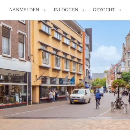
AANMELDEN
INLOGGEN
GEZOCHT
Hoe vind ik snel een kamer in 
Hoe moeilijk is het om een kam
Tips: om in Utrecht een kamer 
Hoe werkt Kamers Utrecht
How to translate KamersUtrech
Alle veelgestelde vragen