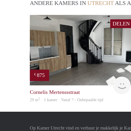
ANDERE KAMERS IN
UTRECHT
ALS A
DELEN
875
€
Cornelis Mertenssstraat
2
29 m
· 1 kamer · Vanaf ? - Onbepaalde tijd
Op Kamer Utrecht vind en verhuur je makkelijk je Ka