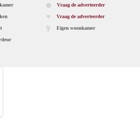
dkamer
Vraag de adverteerder
ruimtes van het appartement.
uken
Vraag de adverteerder
oonkamer met open keuken. De woonkamer is voorzien van een
 de ruimte licht en aangenaam. De keuken heeft een
t
Eigen woonkamer
nbouwapparatuur zoals een koelkast, vriezer, oven,
rdeur
h de slaapkamer. De slaapkamer en heeft één ingebouwde kast.
 gelegen. De badkamer is voorzien van een douche, wastafel
ering, G/W/L
nodigen u graag uit om de woning te bekijken. Een afspraak is
heel vrijblijvend en onder voorbehoud van goedkeuring
 wijze rechten aan ontleend worden.