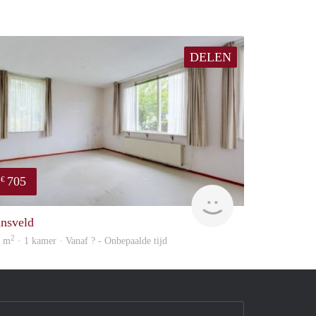
DELEN
705
€
finder
ansveld
2
0 m
· 1 kamer · Vanaf ? - Onbepaalde tijd