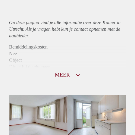
Op deze pagina vind je alle informatie over deze Kamer in
Utrecht. Als je vragen hebt kun je contact opnemen met de
aanbieder.
Bemiddelingskosten
Nee
Object
Direct bij de eigenaar
Borg
MEER
680
Garantiestelling
Mogelijk
Huurtoeslag
Mogelijk
Inkomen eis
2,6 X Maandhuur Bruto
Huurtermijn
Onbepaalde termijn