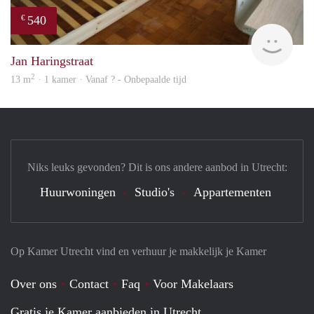
540
€
finde
Jan Haringstraat
2
13 m
· 1 kamer · Vanaf ? - Onbepaalde tijd
Niks leuks gevonden? Dit is ons andere aanbod in Utrecht:
Huurwoningen
Studio's
Appartementen
Op Kamer Utrecht vind en verhuur je makkelijk je Kamer
Over ons
Contact
Faq
Voor Makelaars
Gratis je Kamer aanbieden in Utrecht