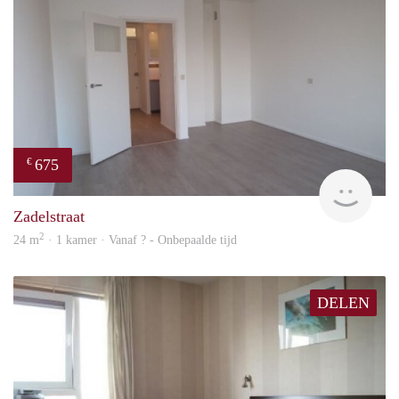
675
€
finde
Zadelstraat
2
24 m
· 1 kamer · Vanaf ? - Onbepaalde tijd
DELEN