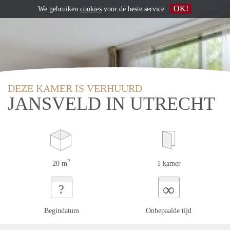
OK!
We gebruiken
cookies
voor de beste service
DEZE KAMER IS VERHUURD
JANSVELD IN UTRECHT
2
20 m
1 kamer
∞
?
Begindatum
Onbepaalde tijd