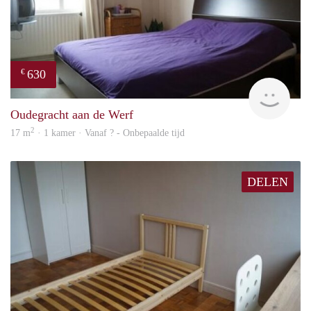
630
€
finde
Oudegracht aan de Werf
2
17 m
· 1 kamer · Vanaf ? - Onbepaalde tijd
DELEN