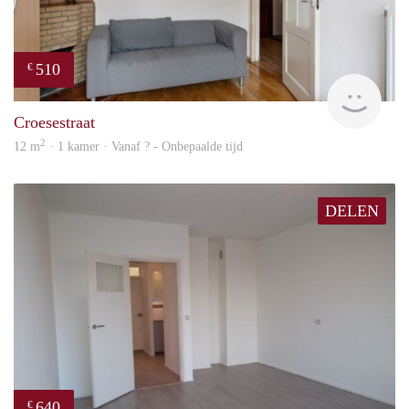
510
€
Woni
Croesestraat
2
12 m
· 1 kamer · Vanaf ? - Onbepaalde tijd
DELEN
640
€