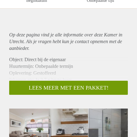
Begindatum
Onbepaalde tijd
Op deze pagina vind je alle informatie over deze Kamer in
Utrecht. Als je vragen hebt kun je contact opnemen met de
aanbieder.
Object: Direct bij de eigenaar
Huurtermijn: Onbepaalde termijn
Oplevering: Gestoffeerd
Inkomen eis: Ja 2,7 x bruto huur
Garantiestelling mogelijk: Ja
LEES MEER MET EEN PAKKET!
Borg: 1 maand
Bemiddeling kosten: Nee
Internet: Ja
Gedeelde keuken: Nee
Gedeelde Douche: Nee
Gedeelde woonkamer: Nee
Huisgenoten: Nee