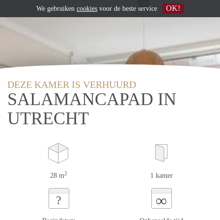
OK!
We gebruiken
cookies
voor de beste service
DEZE KAMER IS VERHUURD
SALAMANCAPAD IN
UTRECHT
2
28 m
1 kamer
∞
?