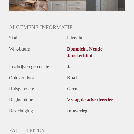
Geslacht huisgenoten: N.v.t.
ALGEMENE INFORMATIE
Stad
Utrecht
Wijk/buurt:
Domplein, Neude,
Janskerkhof
Inschrijven gemeente:
Ja
Opleverniveau:
Kaal
Huisgenoten:
Geen
Begindatum:
Vraag de adverteerder
Bezichtiging
In overleg
FACILITEITEN