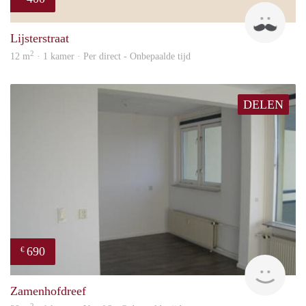
sonn
Lijsterstraat
2
12 m
· 1 kamer · Per direct - Onbepaalde tijd
DELEN
690
€
Woni
Zamenhofdreef