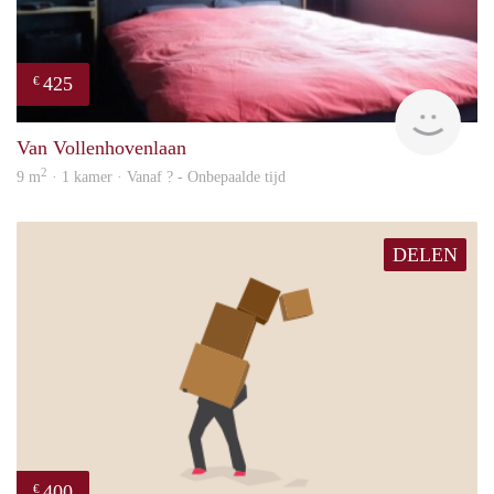
425
€
finde
Van Vollenhovenlaan
2
9 m
· 1 kamer · Vanaf ? - Onbepaalde tijd
DELEN
400
€