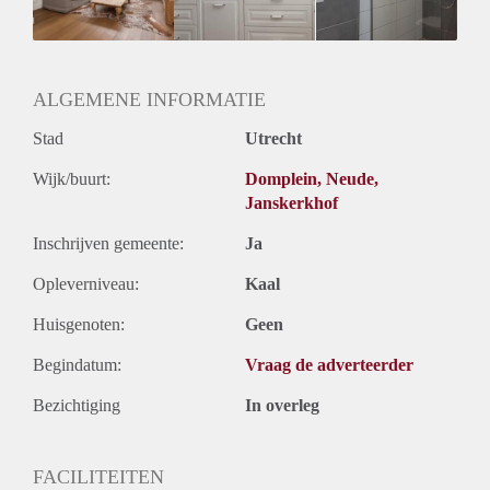
Huurtermijn
Onbepaalde termijn
Oplevering
Kaal
ALGEMENE INFORMATIE
Stad
Utrecht
Wijk/buurt:
Domplein, Neude,
Janskerkhof
Inschrijven gemeente:
Ja
Opleverniveau:
Kaal
Huisgenoten:
Geen
Begindatum:
Vraag de adverteerder
Bezichtiging
In overleg
FACILITEITEN