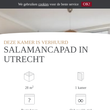
OK!
We gebruiken
cookies
voor de beste service
DEZE KAMER IS VERHUURD
SALAMANCAPAD IN
UTRECHT
2
28 m
1 kamer
∞
?