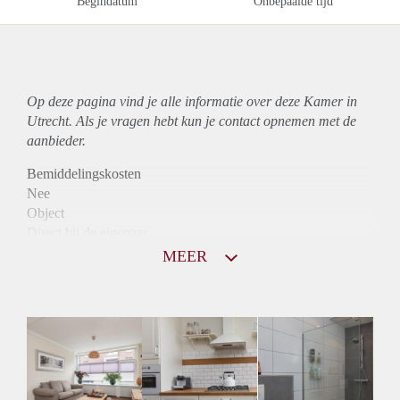
Begindatum
Onbepaalde tijd
Op deze pagina vind je alle informatie over deze Kamer in
Utrecht. Als je vragen hebt kun je contact opnemen met de
aanbieder.
Bemiddelingskosten
Nee
Object
Direct bij de eigenaar
Borg
MEER
750
Garantiestelling
Niet mogelijk
Huurtoeslag
Mogelijk
Inkomen eis
N.V.T.