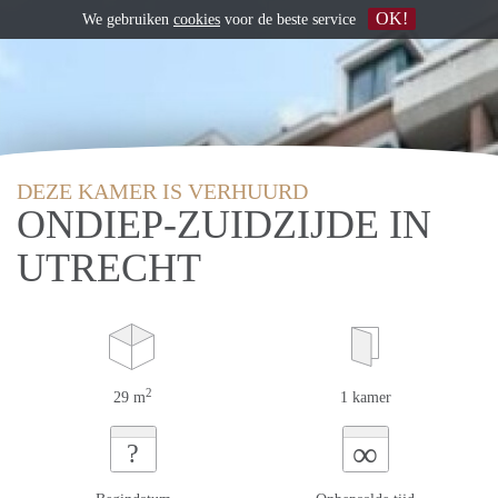
OK!
We gebruiken
cookies
voor de beste service
DEZE KAMER IS VERHUURD
ONDIEP-ZUIDZIJDE IN
UTRECHT
2
29 m
1 kamer
∞
?