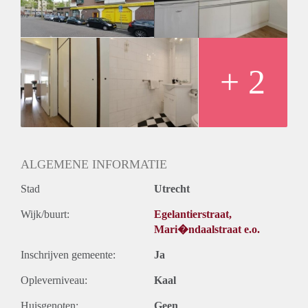
Huurtermijn
Onbepaalde termijn
Oplevering
Kaal
+ 2
ALGEMENE INFORMATIE
Stad
Utrecht
Wijk/buurt:
Egelantierstraat,
Mari�ndaalstraat e.o.
Inschrijven gemeente:
Ja
Opleverniveau:
Kaal
Huisgenoten:
Geen