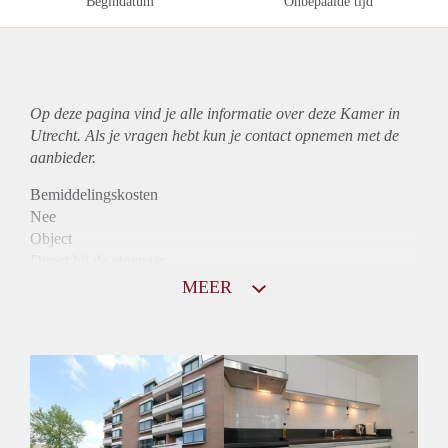
Begindatum
Onbepaalde tijd
Op deze pagina vind je alle informatie over deze Kamer in
Utrecht. Als je vragen hebt kun je contact opnemen met de
aanbieder.
Bemiddelingskosten
Nee
Object
Direct bij de eigenaar
Borg
MEER
775
Garantiestelling
Niet mogelijk
Huurtoeslag
Mogelijk
Inkomen eis
N.V.T.