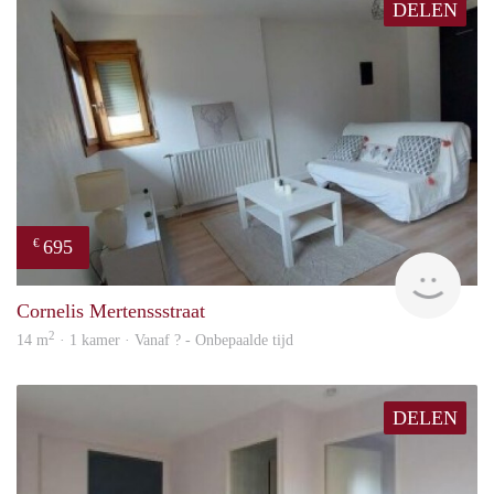
DELEN
695
€
finde
Cornelis Mertenssstraat
2
14 m
· 1 kamer · Vanaf ? - Onbepaalde tijd
DELEN