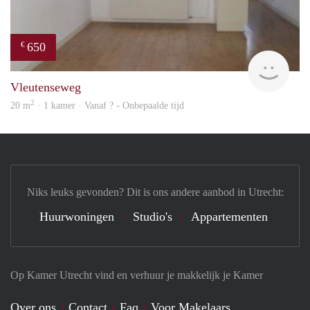
650
€
Woni
Vleutenseweg
2
20 m
· 1 kamer · Vanaf ? - Onbepaalde tijd
Niks leuks gevonden? Dit is ons andere aanbod in Utrecht:
Huurwoningen
Studio's
Appartementen
Op Kamer Utrecht vind en verhuur je makkelijk je Kamer
Over ons
Contact
Faq
Voor Makelaars