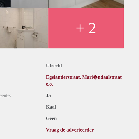
+ 2
Utrecht
Egelantierstraat, Mari�ndaalstraat
e.o.
eente:
Ja
Kaal
Geen
Vraag de adverteerder