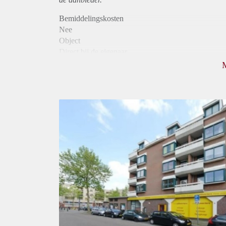
Bemiddelingskosten
Nee
Object
Direct bij de eigenaar
Borg
775
Garantiestelling
Niet mogelijk
Huurtoeslag
Mogelijk
Inkomen eis
N.V.T.
Huurtermijn
Onbepaalde termijn
Oplevering
Kaal