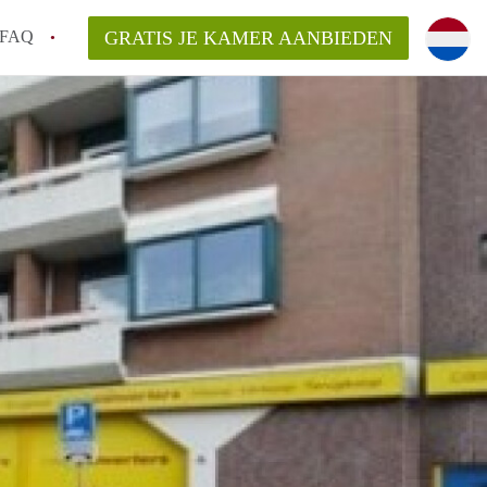
FAQ
GRATIS JE KAMER AANBIEDEN
Utrecht?
er te vinden in Utrecht?
te vinden!
t!