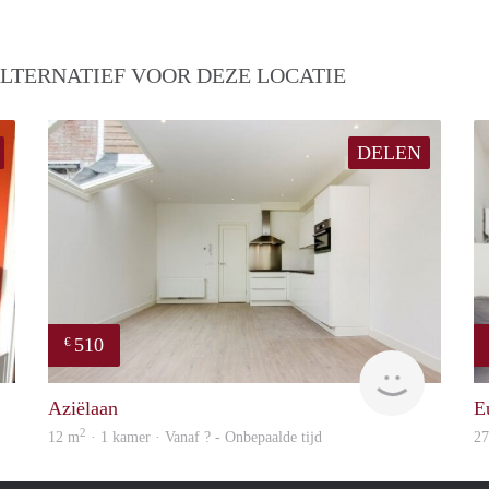
LTERNATIEF VOOR DEZE LOCATIE
DELEN
510
€
finder
finder
Aziëlaan
E
2
12 m
· 1 kamer · Vanaf ? - Onbepaalde tijd
2