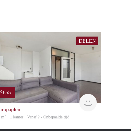
DELEN
655
€
finder
uropaplein
2
7 m
· 1 kamer · Vanaf ? - Onbepaalde tijd