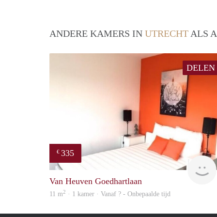
ANDERE KAMERS IN
UTRECHT
ALS A
DELEN
335
€
Van Heuven Goedhartlaan
2
11 m
· 1 kamer · Vanaf ? - Onbepaalde tijd