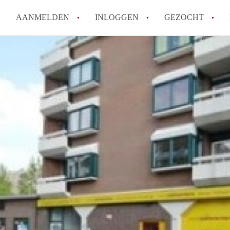
AANMELDEN
INLOGGEN
GEZOCHT
Hoe vind ik snel een kamer in 
Hoe moeilijk is het om een kam
Tips: om in Utrecht een kamer 
Hoe werkt Kamers Utrecht
How to translate KamersUtrech
Alle veelgestelde vragen