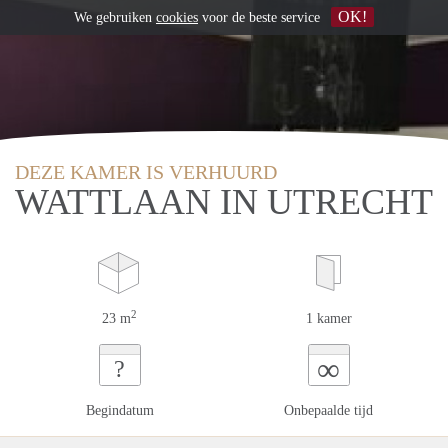
OK!
We gebruiken
cookies
voor de beste service
DEZE KAMER IS VERHUURD
WATTLAAN IN UTRECHT
2
23 m
1 kamer
∞
?
Begindatum
Onbepaalde tijd