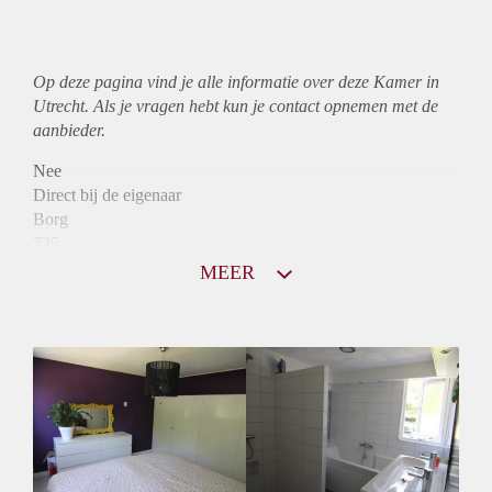
Op deze pagina vind je alle informatie over deze Kamer in
Utrecht. Als je vragen hebt kun je contact opnemen met de
aanbieder.
Nee
Direct bij de eigenaar
Borg
725
Garantiestelling
MEER
Mogelijk
Huurtoeslag
Mogelijk
Inkomen eis
2,5 X Maandhuur Bruto
Huurtermijn
Onbepaalde termijn
Oplevering
Gestoffeerd