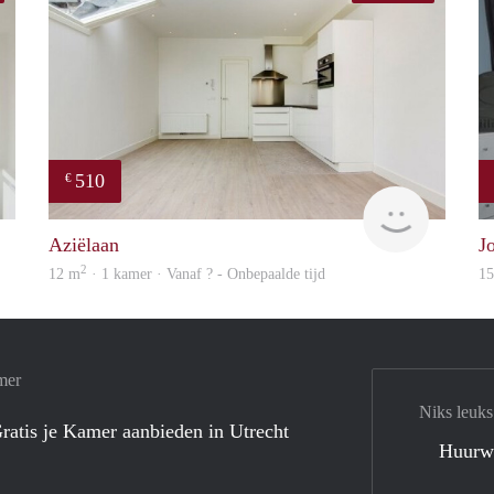
510
€
finder
finder
Aziëlaan
J
2
12 m
· 1 kamer · Vanaf ? - Onbepaalde tijd
1
mer
Niks leuks
ratis je Kamer aanbieden in Utrecht
Huurw