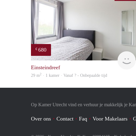
680
€
Einsteindreef
2
29 m
· 1 kamer · Vanaf ? - Onbepaalde tijd
Op Kamer Utrecht vind en verhuur je makkelijk je Ka
Over ons
Contact
Faq
Voor Makelaars
G