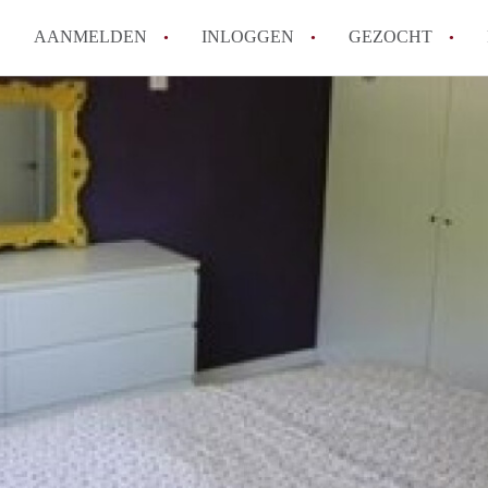
AANMELDEN
INLOGGEN
GEZOCHT
Hoe vind ik snel een kamer in 
Hoe moeilijk is het om een kam
Tips: om in Utrecht een kamer 
Hoe werkt Kamers Utrecht
How to translate KamersUtrech
Alle veelgestelde vragen