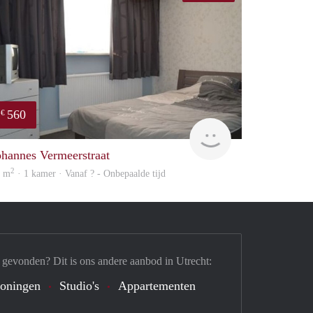
560
€
Woning
ohannes Vermeerstraat
2
5 m
· 1 kamer · Vanaf ? - Onbepaalde tijd
 gevonden? Dit is ons andere aanbod in Utrecht:
oningen
Studio's
Appartementen