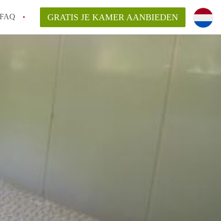
FAQ
GRATIS JE KAMER AANBIEDEN
Utrecht?
er te vinden in Utrecht?
te vinden!
t!