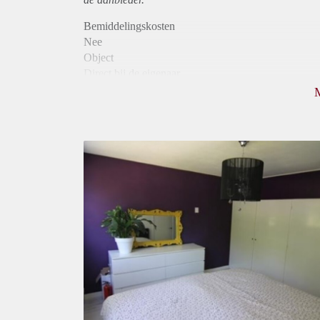
Bemiddelingskosten
Nee
Object
Direct bij de eigenaar
Borg
530
Garantiestelling
Mogelijk
Huurtoeslag
Mogelijk
Inkomen eis
2,8 X Maandhuur Bruto
Huurtermijn
Onbepaalde termijn
Oplevering
Gestoffeerd