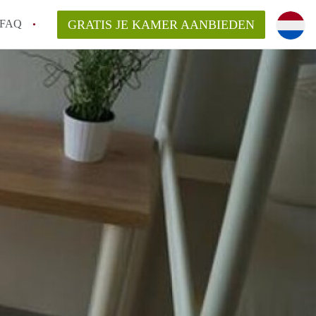
FAQ
GRATIS JE KAMER AANBIEDEN
Utrecht?
er te vinden in Utrecht?
te vinden!
t!