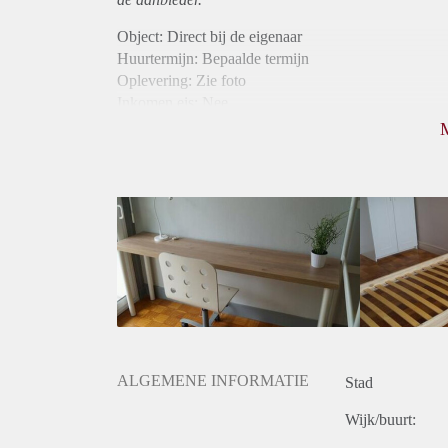
Object: Direct bij de eigenaar
Huurtermijn: Bepaalde termijn
Oplevering: Zie foto
Inkomen eis: Nee
Borg: 1 maand
Bemiddeling kosten: Nee
Internet: Ja
Gedeelde keuken: Ja
Gedeelde Douche: Ja
Gedeelde woonkamer: Ja
Huisgenoten: Ja
Geslacht huisgenoten: Gemengd
ALGEMENE INFORMATIE
Stad
Wijk/buurt: