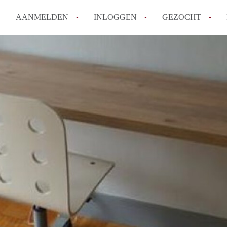
AANMELDEN
INLOGGEN
GEZOCHT
Hoe vind ik snel een kamer in 
Hoe moeilijk is het om een kam
Tips: om in Utrecht een kamer 
Hoe werkt Kamers Utrecht
How to translate KamersUtrech
Alle veelgestelde vragen